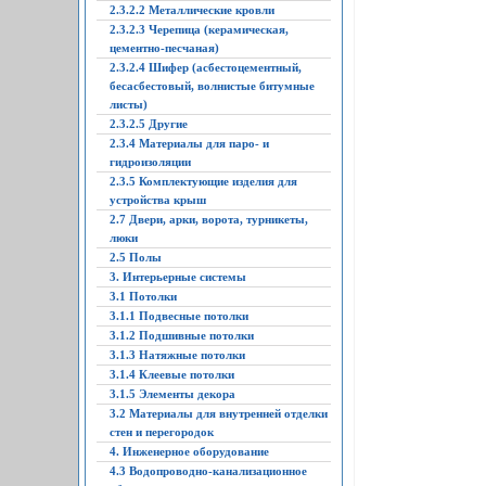
2.3.2.2 Металлические кровли
2.3.2.3 Черепица (керамическая,
цементно-песчаная)
2.3.2.4 Шифер (асбестоцементный,
бесасбестовый, волнистые битумные
листы)
2.3.2.5 Другие
2.3.4 Материалы для паро- и
гидроизоляции
2.3.5 Комплектующие изделия для
устройства крыш
2.7 Двери, арки, ворота, турникеты,
люки
2.5 Полы
3. Интерьерные системы
3.1 Потолки
3.1.1 Подвесные потолки
3.1.2 Подшивные потолки
3.1.3 Натяжные потолки
3.1.4 Клеевые потолки
3.1.5 Элементы декора
3.2 Материалы для внутренней отделки
стен и перегородок
4. Инженерное оборудование
4.3 Водопроводно-канализационное