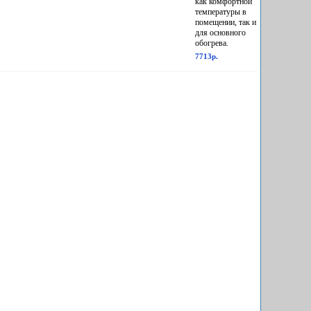
как комфортной
температуры в
помещении, так и
для основного
обогрева.
7713р.