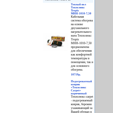
Теплый пол
Теплолюкс
Tropix
МНН-1010-7,50
Кабельная
система обогрева
на основе
двухжильного
нагревательного
мата Теплолюкс
Tropix
МНН-1010-7,50
предназначена
для обеспечения
как комфортной
температуры в
помещении, так и
для основного
обогрева.
10719р.
Подогреваемый
коврик
«Теплолюкс
Carpet»
коричневый
Теплолюкс-carpet
- подогреваемый
коврик, бережно
ухаживающий за
Вашей обувью в