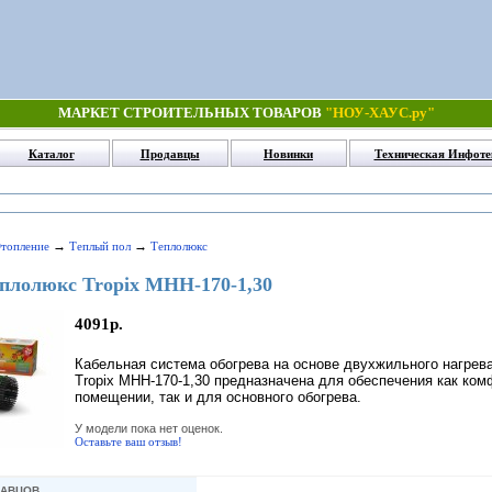
МАРКЕТ СТРОИТЕЛЬНЫХ ТОВАРОВ
"НОУ-ХАУС.ру"
Каталог
Продавцы
Новинки
Техническая Инфоте
→
→
Отопление
Теплый пол
Теплолюкс
плолюкс Tropix МНН-170-1,30
4091р.
Кабельная система обогрева на основе двухжильного нагрев
Tropix МНН-170-1,30 предназначена для обеспечения как ко
помещении, так и для основного обогрева.
У модели пока нет оценок.
Оставьте ваш отзыв!
ДАВЦОВ