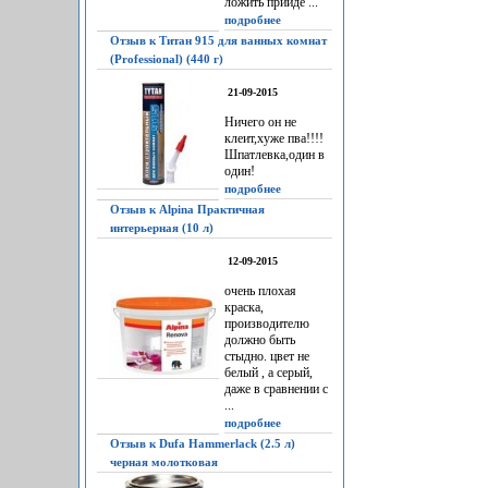
ложить прийдё ...
подробнее
Отзыв к Титан 915 для ванных комнат
(Professional) (440 г)
21-09-2015
Ничего он не
клеит,хуже пва!!!!
Шпатлевка,один в
один!
подробнее
Отзыв к Alpina Практичная
интерьерная (10 л)
12-09-2015
очень плохая
краска,
производителю
должно быть
стыдно. цвет не
белый , а серый,
даже в сравнении с
...
подробнее
Отзыв к Dufa Hammerlack (2.5 л)
черная молотковая