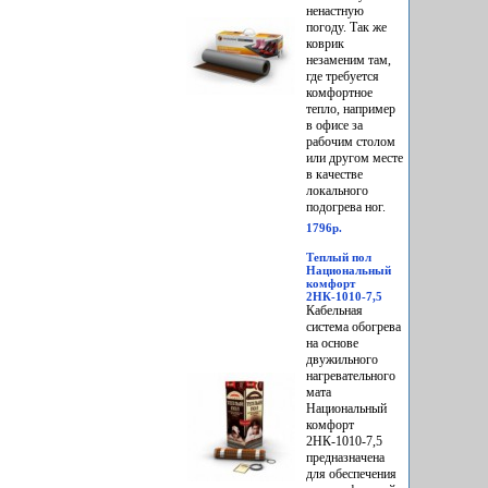
ненастную
погоду. Так же
коврик
незаменим там,
где требуется
комфортное
тепло, например
в офисе за
рабочим столом
или другом месте
в качестве
локального
подогрева ног.
1796р.
Теплый пол
Национальный
комфорт
2НК-1010-7,5
Кабельная
система обогрева
на основе
двужильного
нагревательного
мата
Национальный
комфорт
2НК-1010-7,5
предназначена
для обеспечения