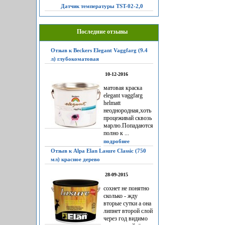
Датчик температуры TST-02-2,0
Последние отзывы
Отзыв к Beckers Elegant Vaggfarg (9.4
л) глубокоматовая
10-12-2016
матовая краска
elegant vaggfarg
helmatt
неоднородная,хоть
процеживай сквозь
марлю.Попадаются
полно к ...
подробнее
Отзыв к Alpa Elan Lasure Classic (750
мл) красное дерево
28-09-2015
сохнет не понятно
сколько - жду
вторые сутки а она
липнет второй слой
через год видимо