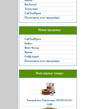
Крона
Rockwool
Теплолюкс
СибТопПром
Посмотреть всех продавцов
Новые продавцы
СибТопПром
Бафус
Вент-Фасад
Крона
Сейф-видео
Посмотреть всех продавцов
Популярные товары
Теплый пол Теплолюкс 20ТЛОЭ2-63-
1200