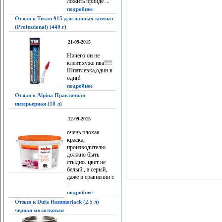
ложить прийдё ...
подробнее
Отзыв к Титан 915 для ванных комнат
(Professional) (440 г)
21-09-2015
Ничего он не
клеит,хуже пва!!!!
Шпатлевка,один в
один!
подробнее
Отзыв к Alpina Практичная
интерьерная (10 л)
12-09-2015
очень плохая
краска,
производителю
должно быть
стыдно. цвет не
белый , а серый,
даже в сравнении с
...
подробнее
Отзыв к Dufa Hammerlack (2.5 л)
черная молотковая