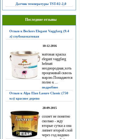
Датчик температуры TST-02-2,0
Последние отзывы
Отзыв к Beckers Elegant Vaggfarg (9.4
л) глубокоматовая
10-12-2016
матовая краска
elegant vaggfarg
helmatt
неоднородная,хоть
процеживай сквозь
марлю.Попадаются
полно к ...
подробнее
Отзыв к Alpa Elan Lasure Classic (750
мл) красное дерево
28-09-2015
сохнет не понятно
сколько - жду
вторые сутки а она
липнет второй слой
через год видимо