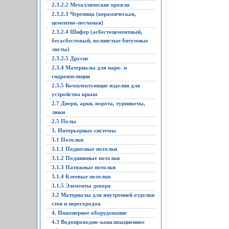
2.3.2.2 Металлические кровли
2.3.2.3 Черепица (керамическая,
цементно-песчаная)
2.3.2.4 Шифер (асбестоцементный,
бесасбестовый, волнистые битумные
листы)
2.3.2.5 Другие
2.3.4 Материалы для паро- и
гидроизоляции
2.3.5 Комплектующие изделия для
устройства крыш
2.7 Двери, арки, ворота, турникеты,
люки
2.5 Полы
3. Интерьерные системы
3.1 Потолки
3.1.1 Подвесные потолки
3.1.2 Подшивные потолки
3.1.3 Натяжные потолки
3.1.4 Клеевые потолки
3.1.5 Элементы декора
3.2 Материалы для внутренней отделки
стен и перегородок
4. Инженерное оборудование
4.3 Водопроводно-канализационное