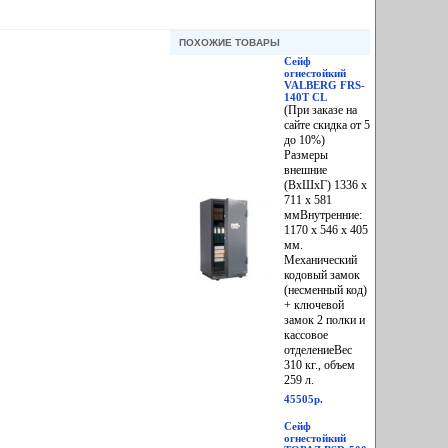
ПОХОЖИЕ ТОВАРЫ
Сейф
огнестойкий
VALBERG FRS-
140T CL
(При заказе на
сайте скидка от 5
до 10%)
Размеры
внешние
(ВхШхГ) 1336 x
711 x 581
ммВнутренние:
1170 x 546 x 405
мм.
Механический
кодовый замок
(несменный код)
+ ключевой
замок 2 полки и
кассовое
отделениеВес
310 кг., объем
259 л.
45505р.
Сейф
огнестойкий