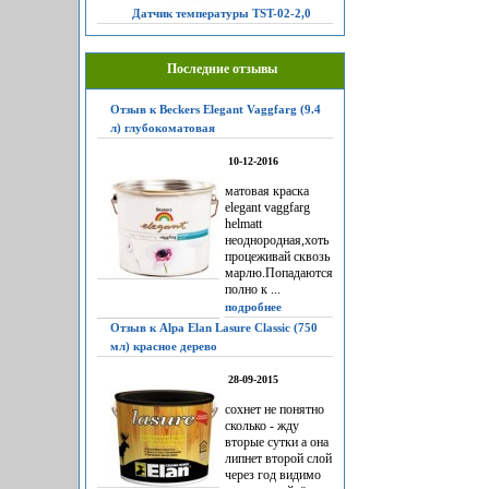
Датчик температуры TST-02-2,0
Последние отзывы
Отзыв к Beckers Elegant Vaggfarg (9.4
л) глубокоматовая
10-12-2016
матовая краска
elegant vaggfarg
helmatt
неоднородная,хоть
процеживай сквозь
марлю.Попадаются
полно к ...
подробнее
Отзыв к Alpa Elan Lasure Classic (750
мл) красное дерево
28-09-2015
сохнет не понятно
сколько - жду
вторые сутки а она
липнет второй слой
через год видимо