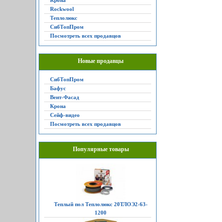
Крона
Rockwool
Теплолюкс
СибТопПром
Посмотреть всех продавцов
Новые продавцы
СибТопПром
Бафус
Вент-Фасад
Крона
Сейф-видео
Посмотреть всех продавцов
Популярные товары
Теплый пол Теплолюкс 20ТЛОЭ2-63-
1200