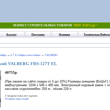
МАРКЕТ СТРОИТЕЛЬНЫХ ТОВАРОВ
"НОУ-ХАУС.ру"
Каталог
Продавцы
Новинки
Техническая Инфоте
→
→
Сейфы
6.7.9 Сейфы огнестойкие
VALBERG
йкий VALBERG FRS-127T EL
40755р.
(При заказе на сайте скидка от 5 до 10%) Размеры внешние (ВхШхГ) 1
ммВнутренние: 1034 x 546 x 405 мм. Электронный кодовый замок + к
кассовое отделениеВес 250 кг., объем 229 л.
У модели пока нет оценок.
Оставьте ваш отзыв!