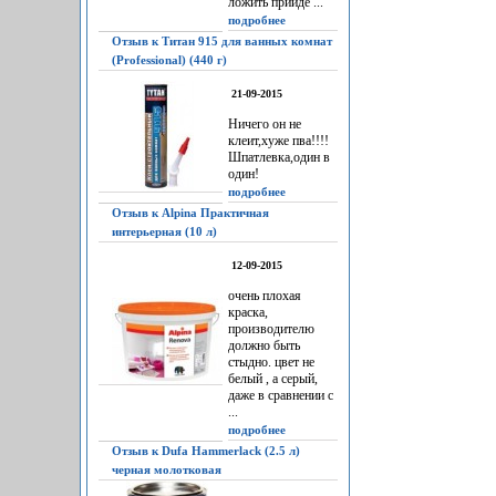
ложить прийдё ...
подробнее
Отзыв к Титан 915 для ванных комнат
(Professional) (440 г)
21-09-2015
Ничего он не
клеит,хуже пва!!!!
Шпатлевка,один в
один!
подробнее
Отзыв к Alpina Практичная
интерьерная (10 л)
12-09-2015
очень плохая
краска,
производителю
должно быть
стыдно. цвет не
белый , а серый,
даже в сравнении с
...
подробнее
Отзыв к Dufa Hammerlack (2.5 л)
черная молотковая