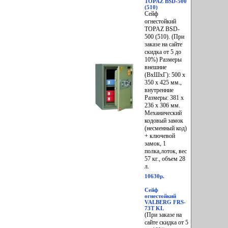
TOPAZ BSD-500
(510)
Сейф
огнестойкий
TOPAZ BSD-
500 (510). (При
заказе на сайте
скидка от 5 до
10%) Размеры
внешние
(ВхШхГ): 500 х
350 х 425 мм.,
внутренние
Размеры: 381 х
236 х 306 мм.
Механический
кодовый замок
(несменный код)
+ ключевой
замок, 1
полка,лоток, вес
57 кг., объем 28
л.
10630р.
Сейф
огнестойкий
VALBERG FRS-
73T KL
(При заказе на
сайте скидка от 5