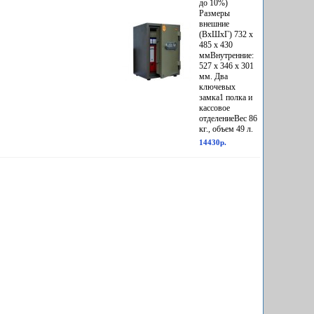
до 10%)
Размеры
внешние
(ВхШхГ) 732 x
485 x 430
ммВнутренние:
527 x 346 x 301
мм. Два
ключевых
замка1 полка и
кассовое
отделениеВес 86
кг., объем 49 л.
14430р.