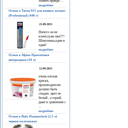
ложить прийдё ...
подробнее
Отзыв к Титан 915 для ванных комнат
(Professional) (440 г)
21-09-2015
Ничего он не
клеит,хуже пва!!!!
Шпатлевка,один в
один!
подробнее
Отзыв к Alpina Практичная
интерьерная (10 л)
12-09-2015
очень плохая
краска,
производителю
должно быть
стыдно. цвет не
белый , а серый,
даже в сравнении с
...
подробнее
Отзыв к Dufa Hammerlack (2.5 л)
черная молотковая