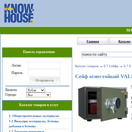
МА
Главная
Каталог
Панель управления
Логин:
→
→
Каталог товаров
6.7 Сейфы
6.7.9
Пароль
Сейф огнестойкий VA
Валюта:
Города:
Каталог товаров и услуг
1. Общестроительные материалы
1.1 Вяжущие материалы, бетоны,
добавки в бетоны
1.5 Теплоизоляционные,