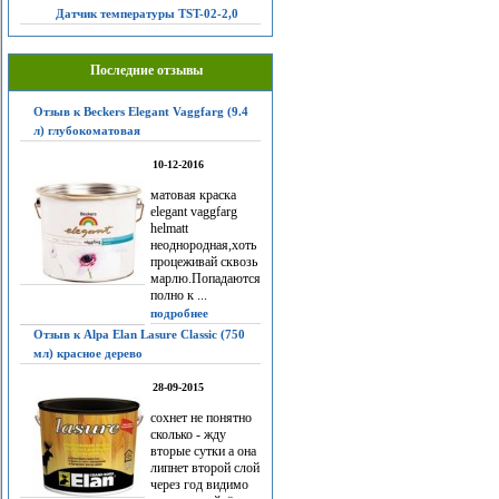
Датчик температуры TST-02-2,0
Последние отзывы
Отзыв к Beckers Elegant Vaggfarg (9.4
л) глубокоматовая
10-12-2016
матовая краска
elegant vaggfarg
helmatt
неоднородная,хоть
процеживай сквозь
марлю.Попадаются
полно к ...
подробнее
Отзыв к Alpa Elan Lasure Classic (750
мл) красное дерево
28-09-2015
сохнет не понятно
сколько - жду
вторые сутки а она
липнет второй слой
через год видимо