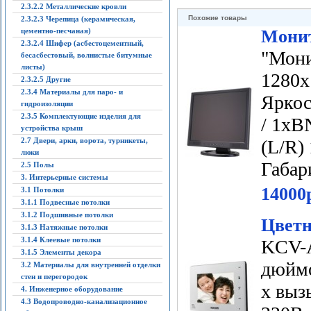
2.3.2.2 Металлические кровли
Похожие товары
2.3.2.3 Черепица (керамическая,
цементно-песчаная)
Монит
2.3.2.4 Шифер (асбестоцементный,
"Мони
бесасбестовый, волнистые битумные
листы)
1280х
2.3.2.5 Другие
2.3.4 Материалы для паро- и
Яркос
гидроизоляции
2.3.5 Комплектующие изделия для
/ 1xB
устройства крыш
2.7 Двери, арки, ворота, турникеты,
(L/R)
люки
Габар
2.5 Полы
3. Интерьерные системы
14000
3.1 Потолки
3.1.1 Подвесные потолки
3.1.2 Подшивные потолки
Цветн
3.1.3 Натяжные потолки
3.1.4 Клеевые потолки
KCV-A
3.1.5 Элементы декора
дюймо
3.2 Материалы для внутренней отделки
стен и перегородок
х выз
4. Инженерное оборудование
4.3 Водопроводно-канализационное