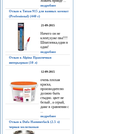
ложить прийдё ...
подробнее
Отзыв к Титан 915 для ванных комнат
(Professional) (440 г)
21-09-2015
Ничего он не
клеит,хуже пва!!!!
Шпатлевка,один в
один!
подробнее
Отзыв к Alpina Практичная
интерьерная (10 л)
12-09-2015
очень плохая
краска,
производителю
должно быть
стыдно. цвет не
белый , а серый,
даже в сравнении с
...
подробнее
Отзыв к Dufa Hammerlack (2.5 л)
черная молотковая