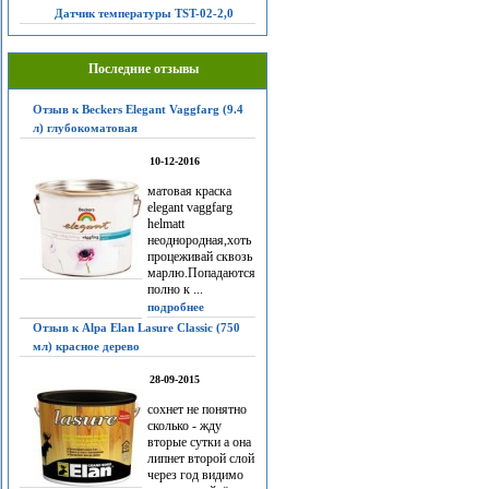
Датчик температуры TST-02-2,0
Последние отзывы
Отзыв к Beckers Elegant Vaggfarg (9.4
л) глубокоматовая
10-12-2016
матовая краска
elegant vaggfarg
helmatt
неоднородная,хоть
процеживай сквозь
марлю.Попадаются
полно к ...
подробнее
Отзыв к Alpa Elan Lasure Classic (750
мл) красное дерево
28-09-2015
сохнет не понятно
сколько - жду
вторые сутки а она
липнет второй слой
через год видимо