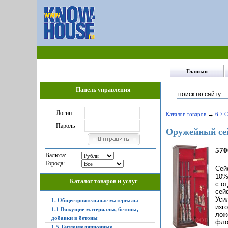
Главная
Панель управления
Логин:
→
Каталог товаров
6.7 
Пароль
Оружейный с
570
Валюта:
Города:
Сей
10%
Каталог товаров и услуг
с о
сей
Уси
1. Общестроительные материалы
изг
1.1 Вяжущие материалы, бетоны,
лож
добавки в бетоны
фло
1.5 Теплоизоляционные,