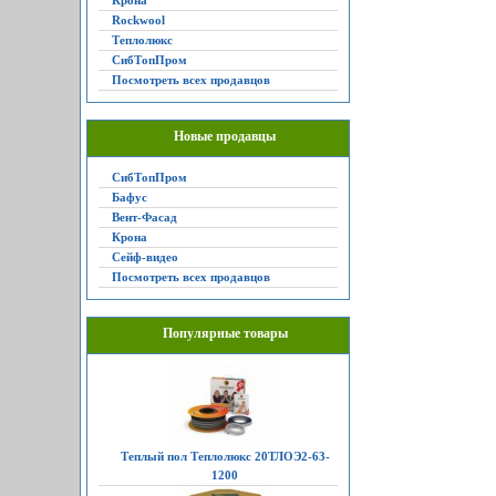
Крона
Rockwool
Теплолюкс
СибТопПром
Посмотреть всех продавцов
Новые продавцы
СибТопПром
Бафус
Вент-Фасад
Крона
Сейф-видео
Посмотреть всех продавцов
Популярные товары
Теплый пол Теплолюкс 20ТЛОЭ2-63-
1200