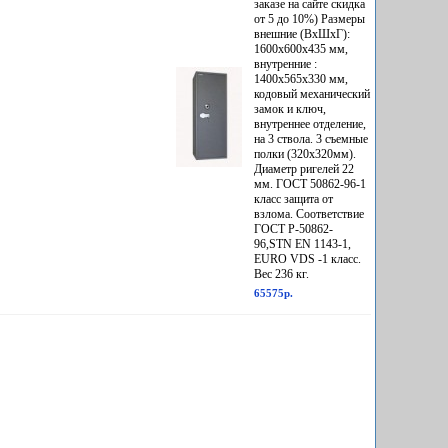
заказе на сайте скидка
от 5 до 10%) Размеры
внешние (ВхШхГ):
1600х600х435 мм,
внутренние :
1400х565х330 мм,
кодовый механический
замок и ключ,
внутреннее отделение,
на 3 ствола. 3 съемные
полки (320х320мм).
Диаметр ригелей 22
мм. ГОСТ 50862-96-1
класс защита от
взлома. Соответствие
ГОСТ Р-50862-
96,STN EN 1143-1,
EURO VDS -1 класс.
Вес 236 кг.
65575р.