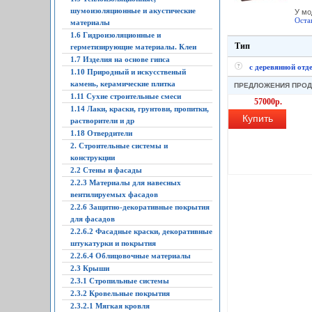
шумоизоляционные и акустические
У мо
Оста
материалы
1.6 Гидроизоляционные и
Тип
герметизирующие материалы. Клеи
1.7 Изделия на основе гипса
с деревянной отд
1.10 Природный и искусственый
камень, керамические плитка
ПРЕДЛОЖЕНИЯ ПРО
1.11 Сухие строительные смеси
57000р.
1.14 Лаки, краски, грунтови, пропитки,
Купить
растворители и др
1.18 Отвердители
2. Строительные системы и
конструкции
2.2 Стены и фасады
2.2.3 Материалы для навесных
вентилируемых фасадов
2.2.6 Защитно-декоративные покрытия
для фасадов
2.2.6.2 Фасадные краски, декоративные
штукатурки и покрытия
2.2.6.4 Облицовочные материалы
2.3 Крыши
2.3.1 Стропильные системы
2.3.2 Кровельные покрытия
2.3.2.1 Мягкая кровля