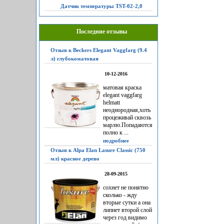
Датчик температуры TST-02-2,0
Последние отзывы
Отзыв к Beckers Elegant Vaggfarg (9.4
л) глубокоматовая
10-12-2016
матовая краска
elegant vaggfarg
helmatt
неоднородная,хоть
процеживай сквозь
марлю.Попадаются
полно к ...
подробнее
Отзыв к Alpa Elan Lasure Classic (750
мл) красное дерево
28-09-2015
сохнет не понятно
сколько - жду
вторые сутки а она
липнет второй слой
через год видимо