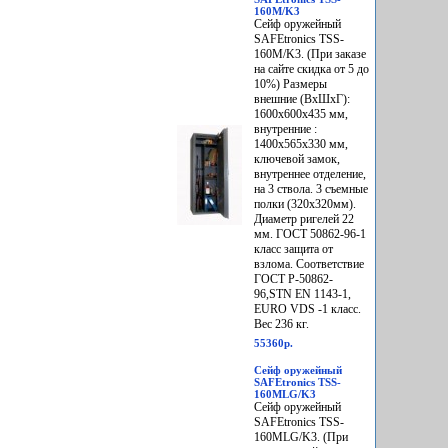
160M/K3
Сейф оружейный
SAFEtronics TSS-
160M/K3. (При заказе
на сайте скидка от 5 до
10%) Размеры
внешние (ВхШхГ):
1600х600х435 мм,
внутренние :
1400х565х330 мм,
ключевой замок,
внутреннее отделение,
на 3 ствола. 3 съемные
полки (320х320мм).
Диаметр ригелей 22
мм. ГОСТ 50862-96-1
класс защита от
взлома. Соответствие
ГОСТ Р-50862-
96,STN EN 1143-1,
EURO VDS -1 класс.
Вес 236 кг.
55360р.
Сейф оружейный
SAFEtronics TSS-
160MLG/K3
Сейф оружейный
SAFEtronics TSS-
160MLG/K3. (При