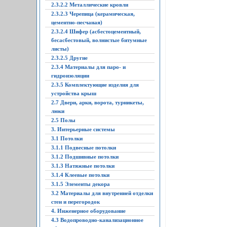
2.3.2.2 Металлические кровли
2.3.2.3 Черепица (керамическая,
цементно-песчаная)
2.3.2.4 Шифер (асбестоцементный,
бесасбестовый, волнистые битумные
листы)
2.3.2.5 Другие
2.3.4 Материалы для паро- и
гидроизоляции
2.3.5 Комплектующие изделия для
устройства крыш
2.7 Двери, арки, ворота, турникеты,
люки
2.5 Полы
3. Интерьерные системы
3.1 Потолки
3.1.1 Подвесные потолки
3.1.2 Подшивные потолки
3.1.3 Натяжные потолки
3.1.4 Клеевые потолки
3.1.5 Элементы декора
3.2 Материалы для внутренней отделки
стен и перегородок
4. Инженерное оборудование
4.3 Водопроводно-канализационное