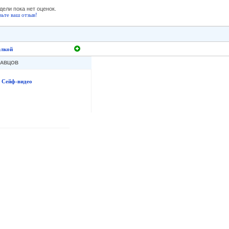
дели пока нет оценок.
вьте ваш отзыв!
елкой
ДАВЦОВ
Сейф-видео