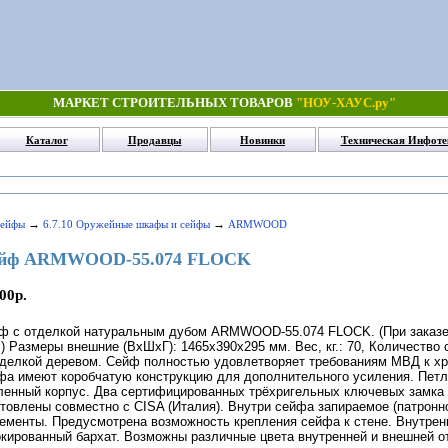
МАРКЕТ СТРОИТЕЛЬНЫХ ТОВАРОВ
"НОУ-ХАУС.ру"
Каталог
Продавцы
Новинки
Техническая Инфоте
→
→
Сейфы
6.7.10 Оружейные шкафы и сейфы
ARMWOOD
ейф ARMWOOD-55.074 FLOCK
00р.
ф с отделкой натуральным дубом ARMWOOD-55.074 FLOCK. (При заказе н
) Размеры внешние (ВхШхГ): 1465х390х295 мм. Вес, кг.: 70, Количество
тделкой деревом. Сейф полностью удовлетворяет требованиям МВД к х
фа имеют коробчатую конструкцию для дополнительного усиления. Петл
ленный корпус. Два сертифицированных трёхригельных ключевых замка 
отовлены совместно с CISA (Италия). Внутри сейфа запираемое (патронн
ементы. Предусмотрена возможность крепления сейфа к стене. Внутренн
кированный бархат. Возможны различные цвета внутренней и внешней о