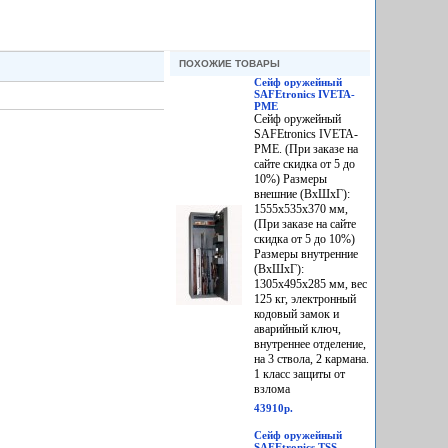
ПОХОЖИЕ ТОВАРЫ
Сейф оружейный
SAFEtronics IVETA-
PME
Сейф оружейный
SAFEtronics IVETA-
PME. (При заказе на
сайте скидка от 5 до
10%) Размеры
внешние (ВхШхГ):
1555х535х370 мм,
(При заказе на сайте
скидка от 5 до 10%)
Размеры внутренние
(ВхШхГ):
1305х495х285 мм, вес
125 кг, электронный
кодовый замок и
аварийный ключ,
внутреннее отделение,
на 3 ствола, 2 кармана.
1 класс защиты от
взлома
43910р.
Сейф оружейный
SAFEtronics TSS-