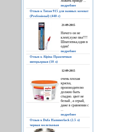
ложить прийдё ...
подробнее
Отзыв к Титан 915 для ванных комнат
(Professional) (440 г)
21-09-2015
Ничего он не
клеит,хуже пва!!!!
Шпатлевка,один в
один!
подробнее
Отзыв к Alpina Практичная
интерьерная (10 л)
12-09-2015
очень плохая
краска,
производителю
должно быть
стыдно. цвет не
белый , а серый,
даже в сравнении с
...
подробнее
Отзыв к Dufa Hammerlack (2.5 л)
черная молотковая