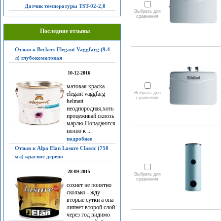
Датчик температуры TST-02-2,0
Выбрать для
сравнения
Последние отзывы
Отзыв к Beckers Elegant Vaggfarg (9.4
л) глубокоматовая
10-12-2016
матовая краска
elegant vaggfarg
Выбрать для
сравнения
helmatt
неоднородная,хоть
процеживай сквозь
марлю.Попадаются
полно к ...
подробнее
Отзыв к Alpa Elan Lasure Classic (750
мл) красное дерево
28-09-2015
Выбрать для
сравнения
сохнет не понятно
сколько - жду
вторые сутки а она
липнет второй слой
через год видимо