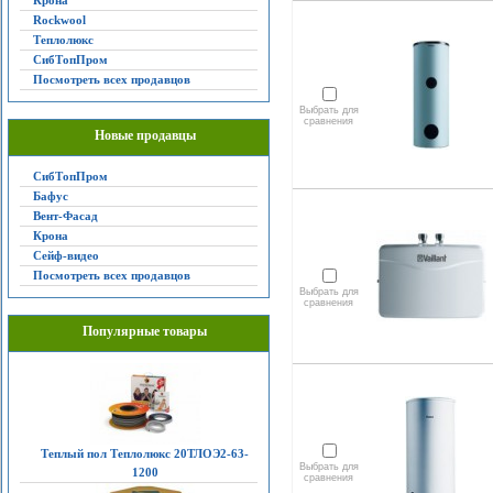
Крона
Rockwool
Теплолюкс
СибТопПром
Посмотреть всех продавцов
Выбрать для
сравнения
Новые продавцы
СибТопПром
Бафус
Вент-Фасад
Крона
Сейф-видео
Посмотреть всех продавцов
Выбрать для
сравнения
Популярные товары
Теплый пол Теплолюкс 20ТЛОЭ2-63-
Выбрать для
1200
сравнения