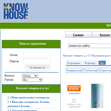
МА
Главная
Каталог
Панель управления
Логин:
→
Каталог товаров
4.3 Водопроводно-
Пароль
В продаже
В аренду
Все
Развёрнутый
Табличный
Одност
Валюта:
Города:
Каталог товаров и услуг
очистить
1. Общестроительные материалы
1.1 Вяжущие материалы, бетоны,
Выбрать для
добавки в бетоны
сравнения
1.5 Теплоизоляционные,