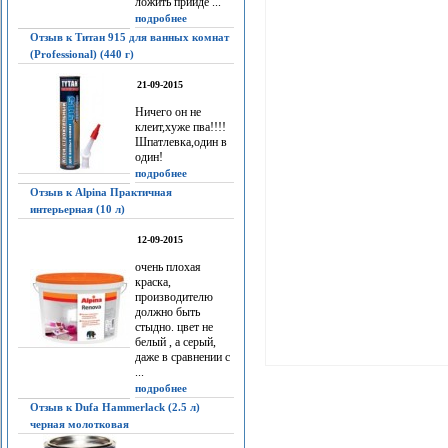
ложить прийдё ...
подробнее
Отзыв к Титан 915 для ванных комнат
(Professional) (440 г)
21-09-2015
Ничего он не
клеит,хуже пва!!!!
Шпатлевка,один в
один!
подробнее
Отзыв к Alpina Практичная
интерьерная (10 л)
12-09-2015
очень плохая
краска,
производителю
должно быть
стыдно. цвет не
белый , а серый,
даже в сравнении с
...
подробнее
Отзыв к Dufa Hammerlack (2.5 л)
черная молотковая