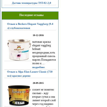
Датчик температуры TST-02-2,0
Последние отзывы
Отзыв к Beckers Elegant Vaggfarg (9.4
л) глубокоматовая
10-12-2016
матовая краска
elegant vaggfarg
helmatt
неоднородная,хоть
процеживай сквозь
марлю.Попадаются
полно к ...
подробнее
Отзыв к Alpa Elan Lasure Classic (750
мл) красное дерево
28-09-2015
сохнет не понятно
сколько - жду
вторые сутки а она
липнет второй слой
через год видимо