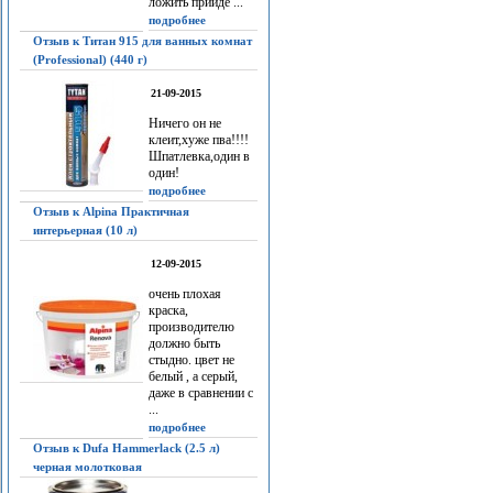
ложить прийдё ...
подробнее
Отзыв к Титан 915 для ванных комнат
(Professional) (440 г)
21-09-2015
Ничего он не
клеит,хуже пва!!!!
Шпатлевка,один в
один!
подробнее
Отзыв к Alpina Практичная
интерьерная (10 л)
12-09-2015
очень плохая
краска,
производителю
должно быть
стыдно. цвет не
белый , а серый,
даже в сравнении с
...
подробнее
Отзыв к Dufa Hammerlack (2.5 л)
черная молотковая