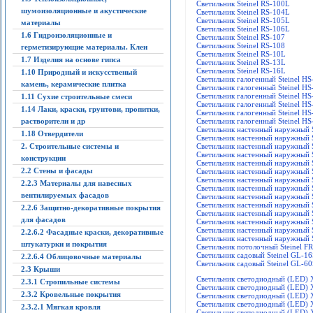
Светильник Steinel RS-100L
шумоизоляционные и акустические
Светильник Steinel RS-104L
Светильник Steinel RS-105L
материалы
Светильник Steinel RS-106L
1.6 Гидроизоляционные и
Светильник Steinel RS-107
Светильник Steinel RS-108
герметизирующие материалы. Клеи
Светильник Steinel RS-10L
1.7 Изделия на основе гипса
Светильник Steinel RS-13L
Светильник Steinel RS-16L
1.10 Природный и искусственый
Светильник галогенный Steinel HS
камень, керамические плитка
Светильник галогенный Steinel HS
Светильник галогенный Steinel HS
1.11 Сухие строительные смеси
Светильник галогенный Steinel HS
1.14 Лаки, краски, грунтови, пропитки,
Светильник галогенный Steinel HS
растворители и др
Светильник галогенный Steinel HS
Светильник настенный наружный S
1.18 Отвердители
Светильник настенный наружный S
2. Строительные системы и
Светильник настенный наружный S
Светильник настенный наружный S
конструкции
Светильник настенный наружный S
2.2 Стены и фасады
Светильник настенный наружный S
Светильник настенный наружный S
2.2.3 Материалы для навесных
Светильник настенный наружный S
вентилируемых фасадов
Светильник настенный наружный S
Светильник настенный наружный S
2.2.6 Защитно-декоративные покрытия
Светильник настенный наружный S
для фасадов
Светильник настенный наружный S
Светильник настенный наружный S
2.2.6.2 Фасадные краски, декоративные
Светильник настенный наружный S
штукатурки и покрытия
Светильник потолочный Steinel F
Светильник садовый Steinel GL-16
2.2.6.4 Облицовочные материалы
Светильник садовый Steinel GL-60
2.3 Крыши
Светильник светодиодный (LED)
2.3.1 Стропильные системы
Светильник светодиодный (LED)
2.3.2 Кровельные покрытия
Светильник светодиодный (LED
Светильник светодиодный (LED)
2.3.2.1 Мягкая кровля
Светильник светодиодный (LED