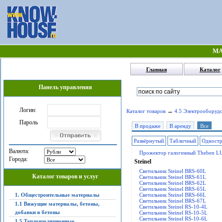
МА
Главная
Каталог
Панель управления
Логин:
→
Каталог товаров
4.5 Электрооборуд
Пароль
В продаже
В аренду
Все
Развёрнутый
Табличный
Одност
Валюта:
Прожектор галогенный Theben L
Города:
Steinel
Светильник Steinel BRS-60L
Каталог товаров и услуг
Светильник Steinel BRS-61L
Светильник Steinel BRS-62L
Светильник Steinel BRS-65L
1. Общестроительные материалы
Светильник Steinel BRS-66L
Светильник Steinel BRS-67L
1.1 Вяжущие материалы, бетоны,
Светильник Steinel RS-10-4L
добавки в бетоны
Светильник Steinel RS-10-5L
Светильник Steinel RS-10-6L
1.5 Теплоизоляционные,