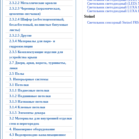
2.3.2.2 Металлические кровли
Светильник светодиодный (LED)
Светильник светодиодный LUXA 
2.3.2.3 Черепица (керамическая,
Светильник светодиодный LUXA 
цементно-песчаная)
Steinel
2.3.2.4 Шифер (асбестоцементный,
Светильник сенсорный Steinel FRS
бесасбестовый, волнистые битумные
листы)
2.3.2.5 Другие
2.3.4 Материалы для паро- и
гидроизоляции
2.3.5 Комплектующие изделия для
устройства крыш
2.7 Двери, арки, ворота, турникеты,
люки
2.5 Полы
3. Интерьерные системы
3.1 Потолки
3.1.1 Подвесные потолки
3.1.2 Подшивные потолки
3.1.3 Натяжные потолки
3.1.4 Клеевые потолки
3.1.5 Элементы декора
3.2 Материалы для внутренней отделки
стен и перегородок
4. Инженерное оборудование
4.3 Водопроводно-канализационное