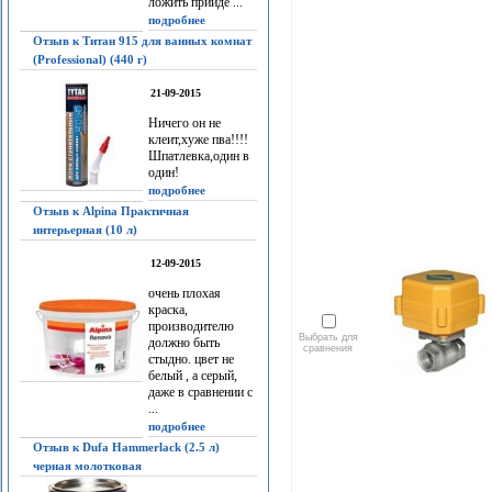
ложить прийдё ...
подробнее
Отзыв к Титан 915 для ванных комнат
(Professional) (440 г)
21-09-2015
Ничего он не
клеит,хуже пва!!!!
Шпатлевка,один в
один!
подробнее
Отзыв к Alpina Практичная
интерьерная (10 л)
12-09-2015
очень плохая
краска,
производителю
Выбрать для
должно быть
сравнения
стыдно. цвет не
белый , а серый,
даже в сравнении с
...
подробнее
Отзыв к Dufa Hammerlack (2.5 л)
черная молотковая