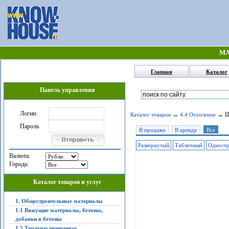
МА
Главная
Каталог
Панель управления
Логин:
→
→ Ша
Каталог товаров
4.4 Отопление
Пароль
В продаже
В аренду
Все
Развёрнутый
Табличный
Одност
Валюта:
Города:
Каталог товаров и услуг
1. Общестроительные материалы
1.1 Вяжущие материалы, бетоны,
добавки в бетоны
1.5 Теплоизоляционные,