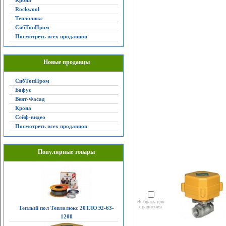
Крона
Rockwool
Теплолюкс
СибТопПром
Посмотреть всех продавцов
Новые продавцы
СибТопПром
Бафус
Вент-Фасад
Крона
Сейф-видео
Посмотреть всех продавцов
Популярные товары
Выбрать для
сравнения
Теплый пол Теплолюкс 20ТЛОЭ2-63-
1200