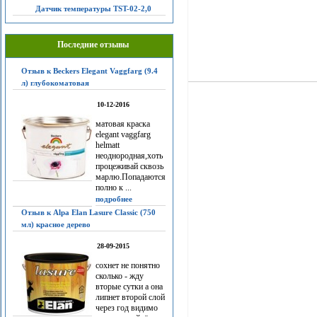
Датчик температуры TST-02-2,0
Последние отзывы
Отзыв к Beckers Elegant Vaggfarg (9.4
л) глубокоматовая
10-12-2016
матовая краска
elegant vaggfarg
helmatt
неоднородная,хоть
процеживай сквозь
марлю.Попадаются
полно к ...
подробнее
Отзыв к Alpa Elan Lasure Classic (750
мл) красное дерево
28-09-2015
сохнет не понятно
сколько - жду
вторые сутки а она
липнет второй слой
через год видимо