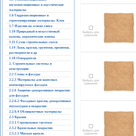
шумоизоляционные и акустические
материалы
1.6 Гидроизоляционные и
герметизирующие материалы. Клеи
1.7 Изделия на основе гипса
1.10 Природный и искусственый
Выбрать для
сравнения
камень, керамические плитка
1.11 Сухие строительные смеси
1.14 Лаки, краски, грунтови, пропитки,
растворители и др
1.18 Отвердители
2. Строительные системы и
конструкции
2.2 Стены и фасады
2.2.3 Материалы для навесных
Выбрать для
сравнения
вентилируемых фасадов
2.2.6 Защитно-декоративные покрытия
для фасадов
2.2.6.2 Фасадные краски, декоративные
штукатурки и покрытия
2.2.6.4 Облицовочные материалы
2.3 Крыши
2.3.1 Стропильные системы
2.3.2 Кровельные покрытия
Выбрать для
2.3.2.1 Мягкая кровля
сравнения