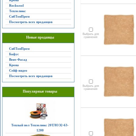
Крона
Rockwool
Теплолюкс
СибТопПром
Посмотреть всех продавцов
Выбрать для
Новые продавцы
сравнения
СибТопПром
Бафус
Вент-Фасад
Крона
Сейф-видео
Посмотреть всех продавцов
Выбрать для
сравнения
Популярные товары
Теплый пол Теплолюкс 20ТЛОЭ2-63-
1200