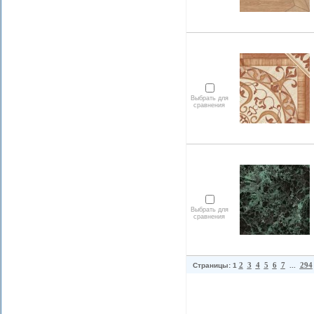
Выбрать для
сравнения
Выбрать для
сравнения
2
3
4
5
6
7
294
Страницы: 1
...