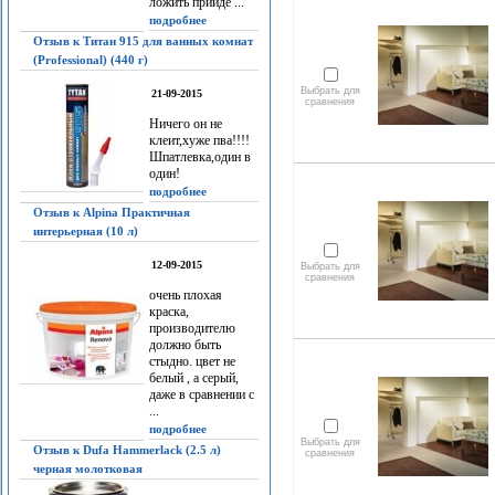
ложить прийдё ...
подробнее
Отзыв к Титан 915 для ванных комнат
(Professional) (440 г)
Выбрать для
21-09-2015
сравнения
Ничего он не
клеит,хуже пва!!!!
Шпатлевка,один в
один!
подробнее
Отзыв к Alpina Практичная
интерьерная (10 л)
12-09-2015
Выбрать для
сравнения
очень плохая
краска,
производителю
должно быть
стыдно. цвет не
белый , а серый,
даже в сравнении с
...
подробнее
Выбрать для
Отзыв к Dufa Hammerlack (2.5 л)
сравнения
черная молотковая