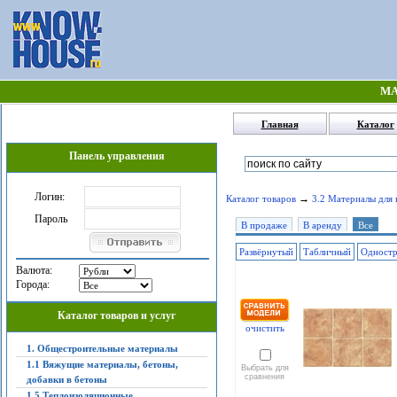
МА
Главная
Каталог
Панель управления
Логин:
→
Каталог товаров
3.2 Материалы для 
Пароль
В продаже
В аренду
Все
Развёрнутый
Табличный
Одност
Валюта:
Города:
Каталог товаров и услуг
очистить
1. Общестроительные материалы
1.1 Вяжущие материалы, бетоны,
Выбрать для
сравнения
добавки в бетоны
1.5 Теплоизоляционные,