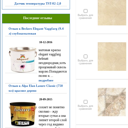
Датчик температуры TST-02-2,0
Выбрать для
Последние отзывы
сравнения
Отзыв к Beckers Elegant Vaggfarg (9.4
л) глубокоматовая
10-12-2016
матовая краска
elegant vaggfarg
helmatt
Выбрать для
неоднородная,хоть
сравнения
процеживай сквозь
марлю.Попадаются
полно к ...
подробнее
Отзыв к Alpa Elan Lasure Classic (750
мл) красное дерево
28-09-2015
Выбрать для
сохнет не понятно
сравнения
сколько - жду
вторые сутки а она
липнет второй слой
через год видимо