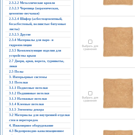
2.3.2.2 Металлические кровли
2.3.2.3 Черепица (керамическая,
цементно-песчаная)
2.3.2.4 Шифер (асбестоцементный,
бесасбестовый, волнистые битумные
листы)
2.3.2.5 Другие
2.3.4 Материалы для паро- и
гидроизоляции
Выбрать для
сравнения
2.3.5 Комплектующие изделия для
устройства крыш
2.7 Двери, арки, ворота, турникеты,
люки
2.5 Полы
3. Интерьерные системы
3.1 Потолки
3.1.1 Подвесные потолки
3.1.2 Подшивные потолки
Выбрать для
3.1.3 Натяжные потолки
сравнения
3.1.4 Клеевые потолки
3.1.5 Элементы декора
3.2 Материалы для внутренней отделки
стен и перегородок
4. Инженерное оборудование
4.3 Водопроводно-канализационное