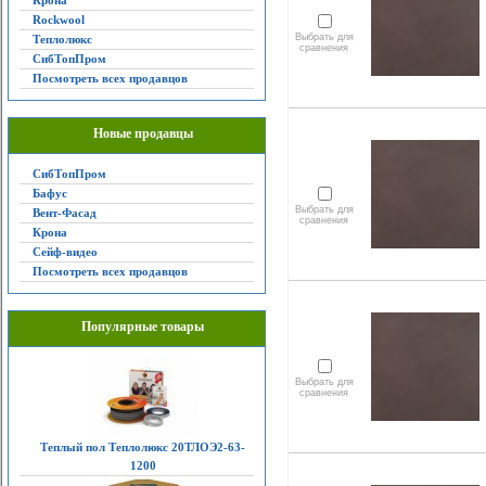
Крона
Rockwool
Выбрать для
Теплолюкс
сравнения
СибТопПром
Посмотреть всех продавцов
Новые продавцы
СибТопПром
Бафус
Выбрать для
Вент-Фасад
сравнения
Крона
Сейф-видео
Посмотреть всех продавцов
Популярные товары
Выбрать для
сравнения
Теплый пол Теплолюкс 20ТЛОЭ2-63-
1200