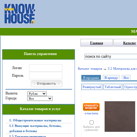
МА
Главная
Каталог
Панель управления
Логин:
→
Каталог товаров
3.2 Материалы для 
Пароль
В продаже
В аренду
Все
Развёрнутый
Табличный
Одност
Валюта:
Города:
Каталог товаров и услуг
очистить
1. Общестроительные материалы
1.1 Вяжущие материалы, бетоны,
Выбрать для
сравнения
добавки в бетоны
1.5 Теплоизоляционные,