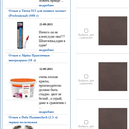
ложить прийдё ...
подробнее
Отзыв к Титан 915 для ванных комнат
(Professional) (440 г)
21-09-2015
Ничего он не
Выбрать для
клеит,хуже пва!!!!
сравнения
Шпатлевка,один в
один!
подробнее
Отзыв к Alpina Практичная
интерьерная (10 л)
12-09-2015
очень плохая
краска,
Выбрать для
сравнения
производителю
должно быть
стыдно. цвет не
белый , а серый,
даже в сравнении с
...
подробнее
Отзыв к Dufa Hammerlack (2.5 л)
черная молотковая
Выбрать для