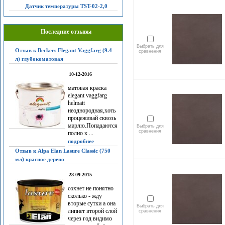
Датчик температуры TST-02-2,0
Последние отзывы
Выбрать для
Отзыв к Beckers Elegant Vaggfarg (9.4
сравнения
л) глубокоматовая
10-12-2016
матовая краска
elegant vaggfarg
helmatt
неоднородная,хоть
процеживай сквозь
марлю.Попадаются
Выбрать для
сравнения
полно к ...
подробнее
Отзыв к Alpa Elan Lasure Classic (750
мл) красное дерево
28-09-2015
сохнет не понятно
сколько - жду
вторые сутки а она
Выбрать для
липнет второй слой
сравнения
через год видимо