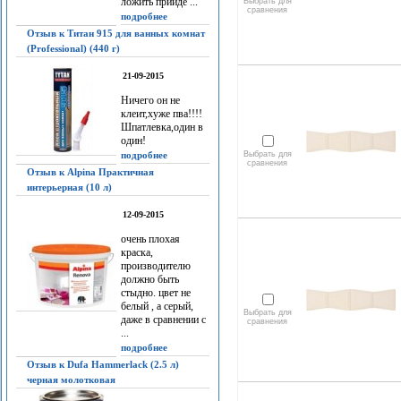
ложить прийдё ...
Выбрать для
сравнения
подробнее
Отзыв к Титан 915 для ванных комнат
(Professional) (440 г)
21-09-2015
Ничего он не
клеит,хуже пва!!!!
Шпатлевка,один в
один!
подробнее
Выбрать для
сравнения
Отзыв к Alpina Практичная
интерьерная (10 л)
12-09-2015
очень плохая
краска,
производителю
должно быть
стыдно. цвет не
белый , а серый,
Выбрать для
даже в сравнении с
сравнения
...
подробнее
Отзыв к Dufa Hammerlack (2.5 л)
черная молотковая