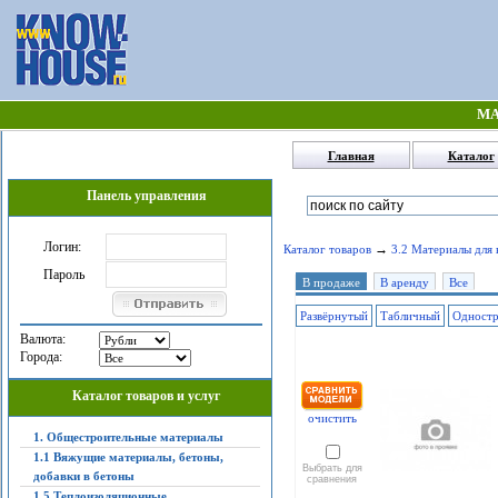
МА
Главная
Каталог
Панель управления
Логин:
→
Каталог товаров
3.2 Материалы для 
Пароль
В продаже
В аренду
Все
Развёрнутый
Табличный
Одност
Валюта:
Города:
Каталог товаров и услуг
очистить
1. Общестроительные материалы
1.1 Вяжущие материалы, бетоны,
Выбрать для
добавки в бетоны
сравнения
1.5 Теплоизоляционные,