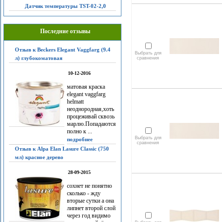
Датчик температуры TST-02-2,0
Последние отзывы
Отзыв к Beckers Elegant Vaggfarg (9.4
Выбрать для
л) глубокоматовая
сравнения
10-12-2016
матовая краска
elegant vaggfarg
helmatt
неоднородная,хоть
процеживай сквозь
марлю.Попадаются
полно к ...
Выбрать для
подробнее
сравнения
Отзыв к Alpa Elan Lasure Classic (750
мл) красное дерево
28-09-2015
сохнет не понятно
сколько - жду
вторые сутки а она
липнет второй слой
через год видимо