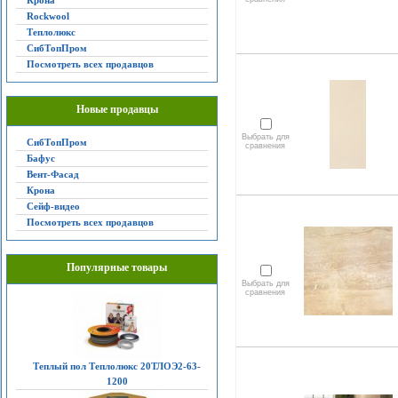
Крона
Rockwool
Теплолюкс
СибТопПром
Посмотреть всех продавцов
Новые продавцы
Выбрать для
СибТопПром
сравнения
Бафус
Вент-Фасад
Крона
Сейф-видео
Посмотреть всех продавцов
Популярные товары
Выбрать для
сравнения
Теплый пол Теплолюкс 20ТЛОЭ2-63-
1200