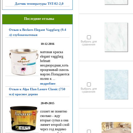
Датчик температуры TST-02-2,0
Последние отзывы
Отзыв к Beckers Elegant Vaggfarg (9.4
л) глубокоматовая
Выбрать для
10-12-2016
сравнения
матовая краска
elegant vaggfarg
helmatt
неоднородная,хоть
процеживай сквозь
марлю.Попадаются
полно к ...
подробнее
Отзыв к Alpa Elan Lasure Classic (750
Выбрать для
сравнения
мл) красное дерево
28-09-2015
сохнет не понятно
сколько - жду
вторые сутки а она
липнет второй слой
через год видимо