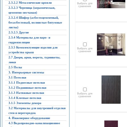
2.3.2.2 Металлические кровли
Выбрать для
сравнения
2.3.2.3 Черепица (керамическая,
цементно-песчаная)
2.3.2.4 Шифер (асбестоцементный,
бесасбестовый, волнистые битумные
листы)
2.3.2.5 Другие
2.3.4 Материалы для паро- и
гидроизоляции
2.3.5 Комплектующие изделия для
Выбрать для
сравнения
устройства крыш
2.7 Двери, арки, ворота, турникеты,
люки
2.5 Полы
3. Интерьерные системы
3.1 Потолки
3.1.1 Подвесные потолки
3.1.2 Подшивные потолки
3.1.3 Натяжные потолки
Выбрать для
сравнения
3.1.4 Клеевые потолки
3.1.5 Элементы декора
3.2 Материалы для внутренней отделки
стен и перегородок
4. Инженерное оборудование
4.3 Водопроводно-канализационное