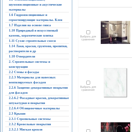
шумоизоляционные и акустические
материалы
1.6 Гидроизоляционные и
герметизирующие материалы. Клеи
1.7 Изделия на основе гипса
1.10 Природный и искусственый
камень, керамические плитка
Выбрать для
сравнения
1.11 Сухие строительные смеси
1.14 Лаки, краски, грунтови, пропитки,
растворители и др
1.18 Отвердители
2. Строительные системы и
конструкции
2.2 Стены и фасады
2.2.3 Материалы для навесных
вентилируемых фасадов
Выбрать для
2.2.6 Защитно-декоративные покрытия
сравнения
для фасадов
2.2.6.2 Фасадные краски, декоративные
штукатурки и покрытия
2.2.6.4 Облицовочные материалы
2.3 Крыши
2.3.1 Стропильные системы
2.3.2 Кровельные покрытия
2.3.2.1 Мягкая кровля