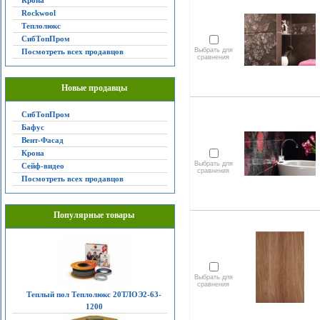
Крона
Rockwool
Теплолюкс
СибТопПром
Выбрать для
Посмотреть всех продавцов
сравнения
Новые продавцы
СибТопПром
Бафус
Вент-Фасад
Крона
Выбрать для
Сейф-видео
сравнения
Посмотреть всех продавцов
Популярные товары
Выбрать для
сравнения
Теплый пол Теплолюкс 20ТЛОЭ2-63-
1200