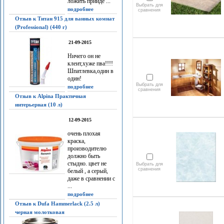
ложить прийдё ...
Выбрать для
подробнее
сравнения
Отзыв к Титан 915 для ванных комнат
(Professional) (440 г)
21-09-2015
Ничего он не
клеит,хуже пва!!!!
Шпатлевка,один в
один!
Выбрать для
подробнее
сравнения
Отзыв к Alpina Практичная
интерьерная (10 л)
12-09-2015
очень плохая
краска,
производителю
должно быть
стыдно. цвет не
Выбрать для
сравнения
белый , а серый,
даже в сравнении с
...
подробнее
Отзыв к Dufa Hammerlack (2.5 л)
черная молотковая