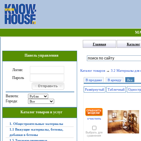
МА
Главная
Каталог
Панель управления
Логин:
→
Каталог товаров
3.2 Материалы для 
Пароль
В продаже
В аренду
Все
Развёрнутый
Табличный
Одност
Валюта:
Города:
Каталог товаров и услуг
очистить
1. Общестроительные материалы
1.1 Вяжущие материалы, бетоны,
Выбрать для
добавки в бетоны
сравнения
1.5 Теплоизоляционные,