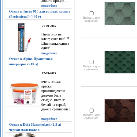
ложить прийдё ...
подробнее
Отзыв к Титан 915 для ванных комнат
(Professional) (440 г)
Выбрать для
сравнения
21-09-2015
Ничего он не
клеит,хуже пва!!!!
Шпатлевка,один в
один!
подробнее
Отзыв к Alpina Практичная
интерьерная (10 л)
Выбрать для
сравнения
12-09-2015
очень плохая
краска,
производителю
должно быть
стыдно. цвет не
белый , а серый,
даже в сравнении с
...
Выбрать для
сравнения
подробнее
Отзыв к Dufa Hammerlack (2.5 л)
черная молотковая