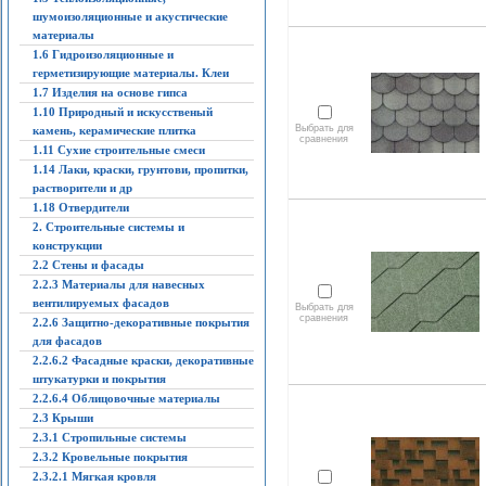
шумоизоляционные и акустические
материалы
1.6 Гидроизоляционные и
герметизирующие материалы. Клеи
1.7 Изделия на основе гипса
1.10 Природный и искусственый
Выбрать для
камень, керамические плитка
сравнения
1.11 Сухие строительные смеси
1.14 Лаки, краски, грунтови, пропитки,
растворители и др
1.18 Отвердители
2. Строительные системы и
конструкции
2.2 Стены и фасады
2.2.3 Материалы для навесных
вентилируемых фасадов
Выбрать для
сравнения
2.2.6 Защитно-декоративные покрытия
для фасадов
2.2.6.2 Фасадные краски, декоративные
штукатурки и покрытия
2.2.6.4 Облицовочные материалы
2.3 Крыши
2.3.1 Стропильные системы
2.3.2 Кровельные покрытия
2.3.2.1 Мягкая кровля