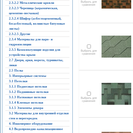
Выбрать для
2.3.2.2 Металлические кровли
сравнения
2.3.2.3 Черепица (керамическая,
цементно-песчаная)
2.3.2.4 Шифер (асбестоцементный,
бесасбестовый, волнистые битумные
листы)
2.3.2.5 Другие
2.3.4 Материалы для паро- и
гидроизоляции
2.3.5 Комплектующие изделия для
Выбрать для
сравнения
устройства крыш
2.7 Двери, арки, ворота, турникеты,
люки
2.5 Полы
3. Интерьерные системы
3.1 Потолки
3.1.1 Подвесные потолки
3.1.2 Подшивные потолки
3.1.3 Натяжные потолки
Выбрать для
сравнения
3.1.4 Клеевые потолки
3.1.5 Элементы декора
3.2 Материалы для внутренней отделки
стен и перегородок
4. Инженерное оборудование
4.3 Водопроводно-канализационное