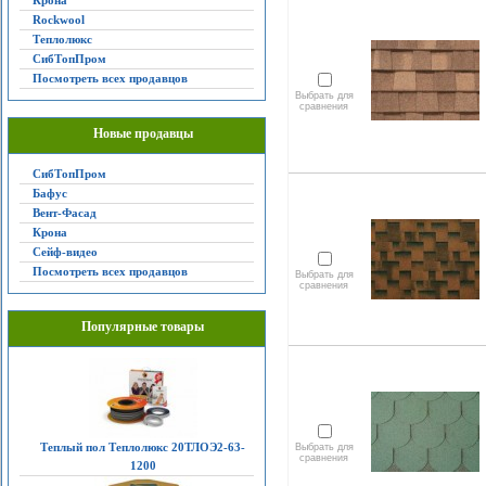
Крона
Rockwool
Теплолюкс
СибТопПром
Посмотреть всех продавцов
Выбрать для
сравнения
Новые продавцы
СибТопПром
Бафус
Вент-Фасад
Крона
Сейф-видео
Посмотреть всех продавцов
Выбрать для
сравнения
Популярные товары
Теплый пол Теплолюкс 20ТЛОЭ2-63-
Выбрать для
сравнения
1200