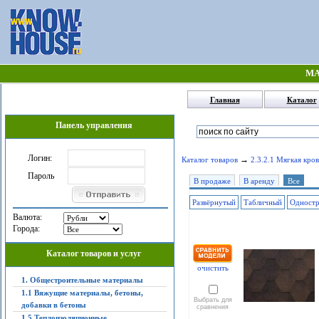
МА
Главная
Каталог
Панель управления
Логин:
→
Каталог товаров
2.3.2.1 Мягкая кров
Пароль
В продаже
В аренду
Все
Развёрнутый
Табличный
Одност
Валюта:
Города:
Каталог товаров и услуг
очистить
1. Общестроительные материалы
1.1 Вяжущие материалы, бетоны,
Выбрать для
добавки в бетоны
сравнения
1.5 Теплоизоляционные,