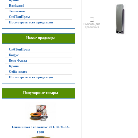
Крона
Rockwool
Теплолюкс
СибТопПром
Посмотреть всех продавцов
Выбрать для
сравнения
Новые продавцы
СибТопПром
Бафус
Вент-Фасад
Крона
Сейф-видео
Посмотреть всех продавцов
Популярные товары
Теплый пол Теплолюкс 20ТЛОЭ2-63-
1200