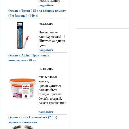
ложить прийдё ...
подробнее
Отзыв к Титан 915 для ванных комнат
(Professional) (440 г)
21-09-2015
Ничего он не
клеит,хуже пва!!!!
Шпатлевка,один в
один!
подробнее
Отзыв к Alpina Практичная
интерьерная (10 л)
12-09-2015
очень плохая
краска,
производителю
должно быть
стыдно. цвет не
белый , а серый,
даже в сравнении с
...
подробнее
Отзыв к Dufa Hammerlack (2.5 л)
черная молотковая