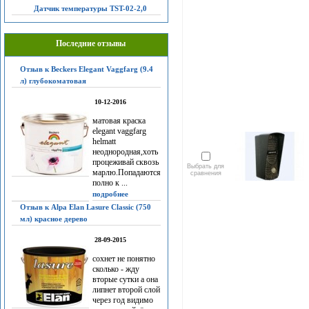
Датчик температуры TST-02-2,0
Последние отзывы
Отзыв к Beckers Elegant Vaggfarg (9.4
л) глубокоматовая
10-12-2016
матовая краска
elegant vaggfarg
helmatt
неоднородная,хоть
процеживай сквозь
Выбрать для
марлю.Попадаются
сравнения
полно к ...
подробнее
Отзыв к Alpa Elan Lasure Classic (750
мл) красное дерево
28-09-2015
сохнет не понятно
сколько - жду
вторые сутки а она
липнет второй слой
через год видимо