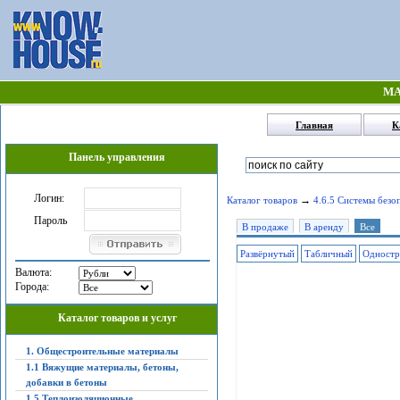
МА
Главная
К
Панель управления
Логин:
→
Каталог товаров
4.6.5 Системы безо
Пароль
В продаже
В аренду
Все
Развёрнутый
Табличный
Одностр
Валюта:
Города:
Каталог товаров и услуг
1. Общестроительные материалы
1.1 Вяжущие материалы, бетоны,
добавки в бетоны
1.5 Теплоизоляционные,