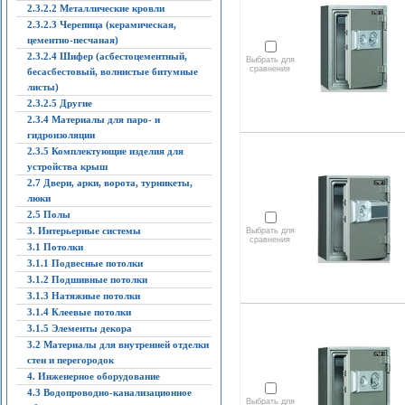
2.3.2.2 Металлические кровли
2.3.2.3 Черепица (керамическая,
цементно-песчаная)
2.3.2.4 Шифер (асбестоцементный,
Выбрать для
сравнения
бесасбестовый, волнистые битумные
листы)
2.3.2.5 Другие
2.3.4 Материалы для паро- и
гидроизоляции
2.3.5 Комплектующие изделия для
устройства крыш
2.7 Двери, арки, ворота, турникеты,
люки
2.5 Полы
3. Интерьерные системы
Выбрать для
сравнения
3.1 Потолки
3.1.1 Подвесные потолки
3.1.2 Подшивные потолки
3.1.3 Натяжные потолки
3.1.4 Клеевые потолки
3.1.5 Элементы декора
3.2 Материалы для внутренней отделки
стен и перегородок
4. Инженерное оборудование
4.3 Водопроводно-канализационное
Выбрать для