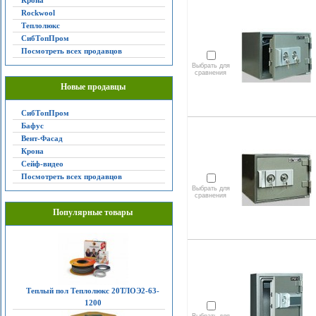
Крона
Rockwool
Теплолюкс
СибТопПром
Посмотреть всех продавцов
Выбрать для
сравнения
Новые продавцы
СибТопПром
Бафус
Вент-Фасад
Крона
Сейф-видео
Посмотреть всех продавцов
Выбрать для
сравнения
Популярные товары
Теплый пол Теплолюкс 20ТЛОЭ2-63-
1200