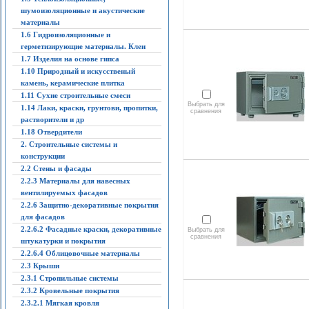
шумоизоляционные и акустические
материалы
1.6 Гидроизоляционные и
герметизирующие материалы. Клеи
1.7 Изделия на основе гипса
1.10 Природный и искусственый
камень, керамические плитка
1.11 Сухие строительные смеси
Выбрать для
1.14 Лаки, краски, грунтови, пропитки,
сравнения
растворители и др
1.18 Отвердители
2. Строительные системы и
конструкции
2.2 Стены и фасады
2.2.3 Материалы для навесных
вентилируемых фасадов
2.2.6 Защитно-декоративные покрытия
для фасадов
2.2.6.2 Фасадные краски, декоративные
Выбрать для
сравнения
штукатурки и покрытия
2.2.6.4 Облицовочные материалы
2.3 Крыши
2.3.1 Стропильные системы
2.3.2 Кровельные покрытия
2.3.2.1 Мягкая кровля