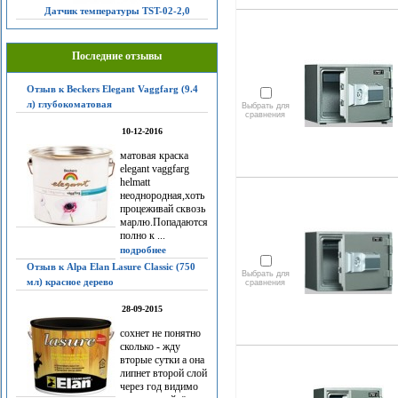
Датчик температуры TST-02-2,0
Последние отзывы
Отзыв к Beckers Elegant Vaggfarg (9.4
л) глубокоматовая
Выбрать для
сравнения
10-12-2016
матовая краска
elegant vaggfarg
helmatt
неоднородная,хоть
процеживай сквозь
марлю.Попадаются
полно к ...
подробнее
Отзыв к Alpa Elan Lasure Classic (750
Выбрать для
мл) красное дерево
сравнения
28-09-2015
сохнет не понятно
сколько - жду
вторые сутки а она
липнет второй слой
через год видимо