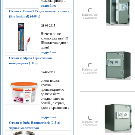
ложить прийдё ...
подробнее
Отзыв к Титан 915 для ванных комнат
Выбрать для
(Professional) (440 г)
сравнения
21-09-2015
Ничего он не
клеит,хуже пва!!!!
Шпатлевка,один в
один!
подробнее
Отзыв к Alpina Практичная
интерьерная (10 л)
Выбрать для
12-09-2015
сравнения
очень плохая
краска,
производителю
должно быть
стыдно. цвет не
белый , а серый,
даже в сравнении с
...
подробнее
Выбрать для
Отзыв к Dufa Hammerlack (2.5 л)
сравнения
черная молотковая