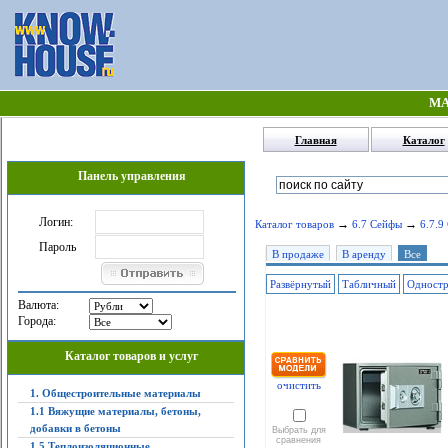
МА
Главная
Каталог
Панель управления
Логин:
→
→
Каталог товаров
6.7 Сейфы
6.7.9
Пароль
В продаже
В аренду
Все
Развёрнутый
Табличный
Одност
Валюта:
Города:
Каталог товаров и услуг
очистить
1. Общестроительные материалы
1.1 Вяжущие материалы, бетоны,
добавки в бетоны
Выбрать для
сравнения
1.5 Теплоизоляционные,