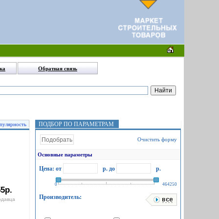
ка
Обратная связь
ПОДБОР ПО ПАРАМЕТРАМ
пулярность
Очистить форму
Основные параметры
Цена: от
р.
до
р.
0
464250
5р.
Производитель:
одавца