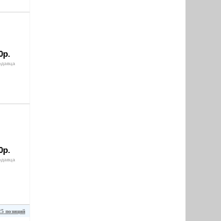
0р.
одавца
0р.
одавца
25 позиций