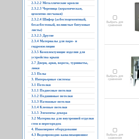
2.3.2.2 Металлические кровли
2.3.2.3 Черепица (керамическая,
цементно-песчаная)
2.3.2.4 Шифер (асбестоцементный,
Выбрать для
бесасбестовый, волнистые битумные
сравнения
листы)
2.3.2.5 Другие
2.3.4 Материалы для паро- и
гидроизоляции
2.3.5 Комплектующие изделия для
устройства крыш
2.7 Двери, арки, ворота, турникеты,
люки
2.5 Полы
Выбрать для
3. Интерьерные системы
сравнения
3.1 Потолки
3.1.1 Подвесные потолки
3.1.2 Подшивные потолки
3.1.3 Натяжные потолки
3.1.4 Клеевые потолки
3.1.5 Элементы декора
3.2 Материалы для внутренней отделки
стен и перегородок
4. Инженерное оборудование
4.3 Водопроводно-канализационное
Выбрать для
сравнения