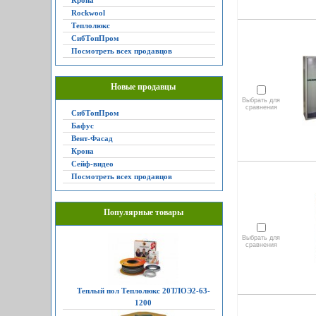
Крона
Rockwool
Теплолюкс
СибТопПром
Посмотреть всех продавцов
Новые продавцы
Выбрать для
сравнения
СибТопПром
Бафус
Вент-Фасад
Крона
Сейф-видео
Посмотреть всех продавцов
Популярные товары
Выбрать для
сравнения
Теплый пол Теплолюкс 20ТЛОЭ2-63-
1200