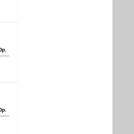
0р.
одавца
0р.
одавца