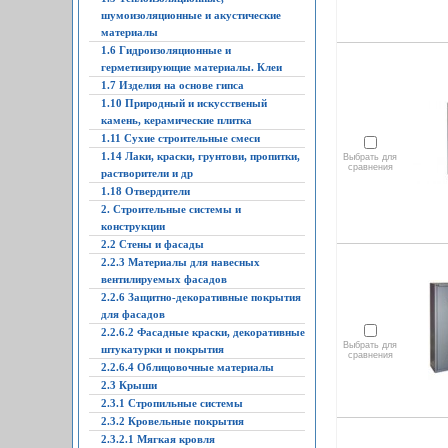
шумоизоляционные и акустические
материалы
1.6 Гидроизоляционные и
герметизирующие материалы. Клеи
1.7 Изделия на основе гипса
1.10 Природный и искусственый
камень, керамические плитка
1.11 Сухие строительные смеси
1.14 Лаки, краски, грунтови, пропитки,
Выбрать для
сравнения
растворители и др
1.18 Отвердители
2. Строительные системы и
конструкции
2.2 Стены и фасады
2.2.3 Материалы для навесных
вентилируемых фасадов
2.2.6 Защитно-декоративные покрытия
для фасадов
2.2.6.2 Фасадные краски, декоративные
Выбрать для
штукатурки и покрытия
сравнения
2.2.6.4 Облицовочные материалы
2.3 Крыши
2.3.1 Стропильные системы
2.3.2 Кровельные покрытия
2.3.2.1 Мягкая кровля