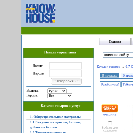
Главная
Панель управления
Логин:
→
Каталог товаров
6.7 
Пароль
В продаже
В арен
Развёрнутый
Табли
Валюта:
Города:
Каталог товаров и услуг
очистить
1. Общестроительные материалы
1.1 Вяжущие материалы, бетоны,
добавки в бетоны
Выбрать для
сравнения
1.5 Теплоизоляционные,