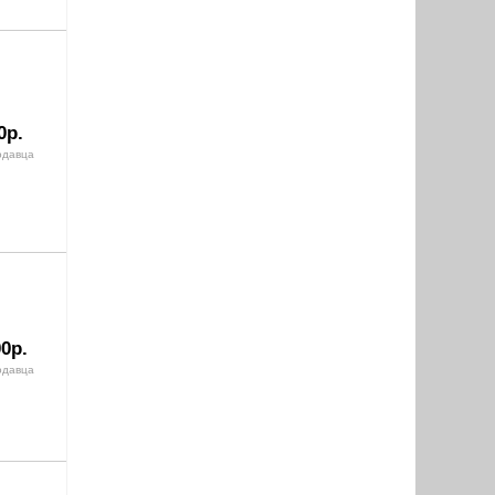
0р.
одавца
0р.
одавца