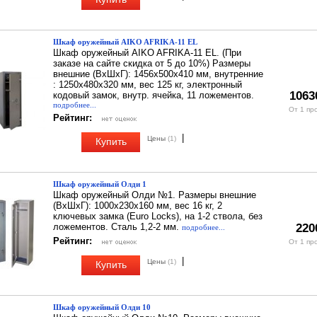
Шкаф оружейный AIKO AFRIKA-11 EL
Шкаф оружейный AIKO AFRIKA-11 EL. (При
заказе на сайте скидка от 5 до 10%) Размеры
внешние (ВхШхГ): 1456х500х410 мм, внутренние
: 1250х480х320 мм, вес 125 кг, электронный
1063
кодовый замок, внутр. ячейка, 11 ложементов.
подробнее...
От 1 пр
Рейтинг:
|
Цены
(1)
Купить
Шкаф оружейный Олди 1
Шкаф оружейный Олди №1. Размеры внешние
(ВхШхГ): 1000х230х160 мм, вес 16 кг, 2
ключевых замка (Euro Locks), на 1-2 ствола, без
ложементов. Сталь 1,2-2 мм.
220
подробнее...
Рейтинг:
От 1 пр
|
Цены
(1)
Купить
Шкаф оружейный Олди 10