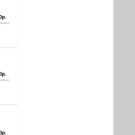
0р.
одавца
0р.
одавца
0р.