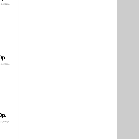
одавца
0р.
одавца
0р.
одавца