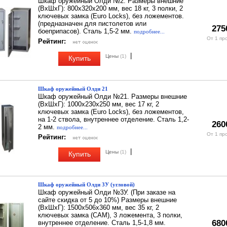
Шкаф оружейный Олди №2. Размеры внешние
(ВхШхГ): 800х320х200 мм, вес 18 кг, 3 полки, 2
ключевых замка (Euro Locks), без ложементов.
(предназначен для пистолетов или
275
боеприпасов). Сталь 1,5-2 мм.
подробнее...
От 1 пр
Рейтинг:
|
Цены
(1)
Купить
Шкаф оружейный Олди 21
Шкаф оружейный Олди №21. Размеры внешние
(ВхШхГ): 1000х230х250 мм, вес 17 кг, 2
ключевых замка (Euro Locks), без ложементов,
на 1-2 ствола, внутреннее отделение. Сталь 1,2-
260
2 мм.
подробнее...
От 1 пр
Рейтинг:
|
Цены
(1)
Купить
Шкаф оружейный Олди 3У (угловой)
Шкаф оружейный Олди №3У. (При заказе на
сайте скидка от 5 до 10%) Размеры внешние
(ВхШхГ): 1500х506х360 мм, вес 35 кг, 2
ключевых замка (CAM), 3 ложемента, 3 полки,
680
внутреннее отделение. Сталь 1,5-1,8 мм.