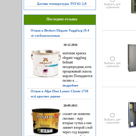
Датчик температуры TST-02-2,0
Выбрать для
сравнения
Последние отзывы
Отзыв к Beckers Elegant Vaggfarg (9.4
л) глубокоматовая
10-12-2016
матовая краска
elegant vaggfarg
helmatt
Выбрать для
неоднородная,хоть
сравнения
процеживай сквозь
марлю.Попадаются
полно к ...
подробнее
Отзыв к Alpa Elan Lasure Classic (750
мл) красное дерево
28-09-2015
сохнет не понятно
сколько - жду
Выбрать для
вторые сутки а она
сравнения
липнет второй слой
через год видимо