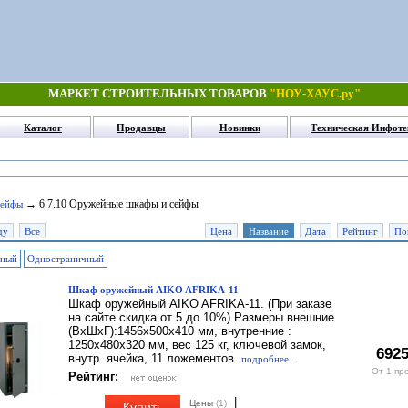
МАРКЕТ СТРОИТЕЛЬНЫХ ТОВАРОВ
"НОУ-ХАУС.ру"
Каталог
Продавцы
Новинки
Техническая Инфоте
→ 6.7.10 Оружейные шкафы и сейфы
Сейфы
ду
Все
Цена
Название
Дата
Рейтинг
По
чный
Одностраничный
Шкаф оружейный AIKO AFRIKA-11
Шкаф оружейный AIKO AFRIKA-11. (При заказе
на сайте скидка от 5 до 10%) Размеры внешние
(ВхШхГ):1456х500х410 мм, внутренние :
1250х480х320 мм, вес 125 кг, ключевой замок,
6925
внутр. ячейка, 11 ложементов.
подробнее...
От 1 пр
Рейтинг:
|
Цены
(1)
Купить