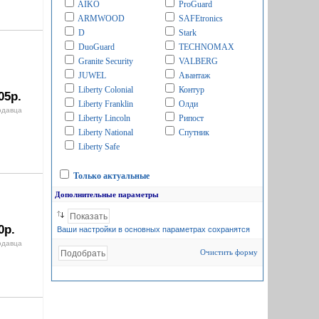
AIKO
ProGuard
ARMWOOD
SAFEtronics
D
Stark
DuoGuard
TECHNOMAX
Granite Security
VALBERG
JUWEL
Авантаж
Liberty Colonial
Контур
05р.
Liberty Franklin
Олди
одавца
Liberty Lincoln
Рипост
Liberty National
Спутник
Liberty Safe
Только актуальные
Дополнительные параметры
0р.
Ваши настройки в основных параметрах сохранятся
одавца
Очистить форму