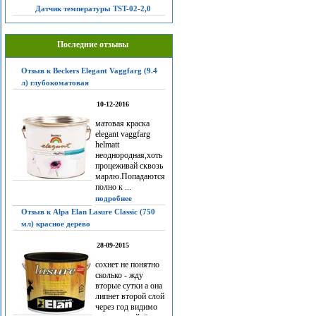
Датчик температуры TST-02-2,0
Последние отзывы
Отзыв к Beckers Elegant Vaggfarg (9.4
л) глубокоматовая
10-12-2016
матовая краска
elegant vaggfarg
helmatt
неоднородная,хоть
процеживай сквозь
марлю.Попадаются
полно к ...
подробнее
Отзыв к Alpa Elan Lasure Classic (750
мл) красное дерево
28-09-2015
сохнет не понятно
сколько - жду
вторые сутки а она
липнет второй слой
через год видимо