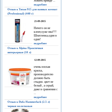
ложить прийдё ...
подробнее
Отзыв к Титан 915 для ванных комнат
(Professional) (440 г)
21-09-2015
Ничего он не
клеит,хуже пва!!!!
Шпатлевка,один в
один!
подробнее
Отзыв к Alpina Практичная
интерьерная (10 л)
12-09-2015
очень плохая
краска,
производителю
должно быть
стыдно. цвет не
белый , а серый,
даже в сравнении с
...
подробнее
Отзыв к Dufa Hammerlack (2.5 л)
черная молотковая