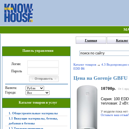
МА
Главная
Каталог
Панель управления
Логин:
→
Каталог товаров
4.3 Водопроводно-
EDD B6
Пароль
Цена на Gorenje GBFU
Валюта:
10700р.
От 1 про
Города:
Серия: 100 EDD
Каталог товаров и услуг
тепловая: 2 кВт
У модели пока нет 
1. Общестроительные материалы
Оставьте ваш отзыв!
1.1 Вяжущие материалы, бетоны,
добавки в бетоны
1.5 Теплоизоляционные,