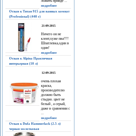
ложить прийдё ...
подробнее
Отзыв к Титан 915 для ванных комнат
(Professional) (440 г)
21-09-2015
Ничего он не
клеит,хуже пва!!!!
Шпатлевка,один в
один!
подробнее
Отзыв к Alpina Практичная
интерьерная (10 л)
12-09-2015
очень плохая
краска,
производителю
должно быть
стыдно. цвет не
белый , а серый,
даже в сравнении с
...
подробнее
Отзыв к Dufa Hammerlack (2.5 л)
черная молотковая