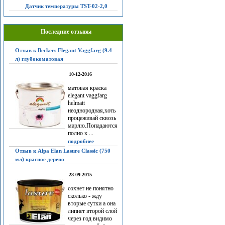
Датчик температуры TST-02-2,0
Последние отзывы
Отзыв к Beckers Elegant Vaggfarg (9.4
л) глубокоматовая
10-12-2016
матовая краска
elegant vaggfarg
helmatt
неоднородная,хоть
процеживай сквозь
марлю.Попадаются
полно к ...
подробнее
Отзыв к Alpa Elan Lasure Classic (750
мл) красное дерево
28-09-2015
сохнет не понятно
сколько - жду
вторые сутки а она
липнет второй слой
через год видимо