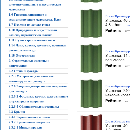
шумоизоляционные и акустические
материалы
1.6 Гидроизоляционные и
Braas Франкфур
герметизирующие материалы. Клеи
Упаковка: 40 
4.5 кг/шт.....
1.7 Изделия на основе гипса
п
1.10 Природный и искусственый
Рейтинг:
камень, керамические плитка
1.11 Сухие строительные смеси
1.14 Лаки, краски, грунтови, пропитки,
растворители и др
Braas Франкфурт
Упаковка: 14 
1.18 Отвердители
вальмовая ..
2. Строительные системы и
Рейтинг:
конструкции
2.2 Стены и фасады
2.2.3 Материалы для навесных
вентилируемых фасадов
2.2.6 Защитно-декоративные покрытия
Braas Франкфурт
Упаковка: 240
для фасадов
наклона кровл
2.2.6.2 Фасадные краски, декоративные
Рейтинг:
штукатурки и покрытия
2.2.6.4 Облицовочные материалы
2.3 Крыши
2.3.1 Стропильные системы
Braas Янтарь в
2.3.2 Кровельные покрытия
Упаковка: 40 
2.3.2.1 Мягкая кровля