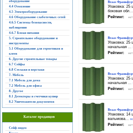
оборудование
Braas Франкфурт
Упаковка: 25 
4.4 Отопление
боковая обл..
4.5 Электрооборудование
Рейтинг:
4.6 Оборудование слаботочных сетей
4.6.5 Системы безопасности,
наблюдения
4.6.7 Блоки питания
Braas Франкфурт
5. Строительное оборудование и
Упаковка: 25 
инструменты
начальная ...
5.1 Оборудование для герметиков и
Рейтинг:
клеев
6. Другие строительные товары
6.7 Сейфы
6.8 Стелажи и верстаки
Braas Франкфурт
7. Мебель
Упаковка: 25 
7.1 Мебель для дома
начальная ...
7.2 Мебель для офиса
Рейтинг:
8. Другое
8.1 Детекторы и счетчики купюр
8.2 Уничтожители документов
Braas Франкфурт
Упаковка: 14 
Каталог продавцов
вальмова...
по
Рейтинг:
Сейф-видео