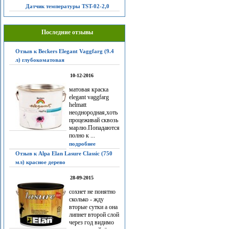
Датчик температуры TST-02-2,0
Последние отзывы
Отзыв к Beckers Elegant Vaggfarg (9.4
л) глубокоматовая
10-12-2016
матовая краска
elegant vaggfarg
helmatt
неоднородная,хоть
процеживай сквозь
марлю.Попадаются
полно к ...
подробнее
Отзыв к Alpa Elan Lasure Classic (750
мл) красное дерево
28-09-2015
сохнет не понятно
сколько - жду
вторые сутки а она
липнет второй слой
через год видимо