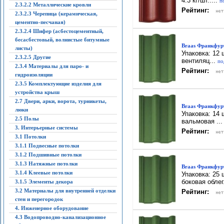
4.3 кг/шт.....
п
2.3.2.2 Металлические кровли
Рейтинг:
2.3.2.3 Черепица (керамическая,
цементно-песчаная)
2.3.2.4 Шифер (асбестоцементный,
бесасбестовый, волнистые битумные
Braas Франкфурт
листы)
Упаковка: 12 
2.3.2.5 Другие
вентиляц...
по
2.3.4 Материалы для паро- и
Рейтинг:
гидроизоляции
2.3.5 Комплектующие изделия для
устройства крыш
2.7 Двери, арки, ворота, турникеты,
Braas Франкфур
люки
Упаковка: 14 
2.5 Полы
вальмовая ..
3. Интерьерные системы
Рейтинг:
3.1 Потолки
3.1.1 Подвесные потолки
3.1.2 Подшивные потолки
3.1.3 Натяжные потолки
Braas Франкфурт
3.1.4 Клеевые потолки
Упаковка: 25 
боковая облег
3.1.5 Элементы декора
3.2 Материалы для внутренней отделки
Рейтинг:
стен и перегородок
4. Инженерное оборудование
4.3 Водопроводно-канализационное