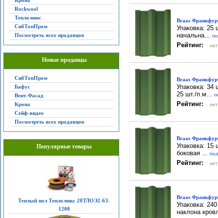
Крона
Rockwool
Теплолюкс
Braas Франкфурт
СибТопПром
Упаковка: 25 
начальна...
Посмотреть всех продавцов
по
Рейтинг:
Новые продавцы
СибТопПром
Braas Франкфур
Упаковка: 34 
Бафус
25 шт./п.м...
п
Вент-Фасад
Рейтинг:
Крона
Сейф-видео
Посмотреть всех продавцов
Braas Франкфурт
Упаковка: 15 
Популярные товары
боковая ...
под
Рейтинг:
Braas Франкфур
Теплый пол Теплолюкс 20ТЛОЭ2-63-
Упаковка: 240
1200
наклона кровл