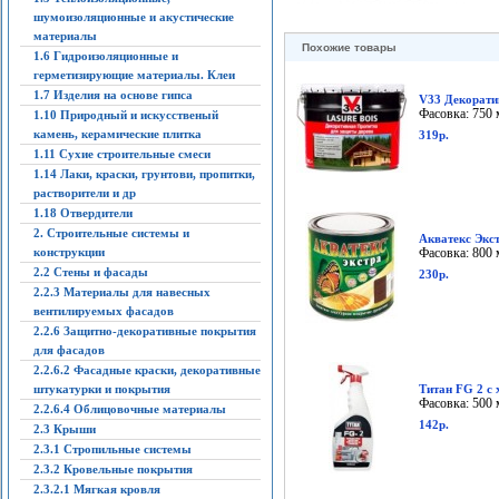
шумоизоляционные и акустические
материалы
Похожие товары
1.6 Гидроизоляционные и
герметизирующие материалы. Клеи
1.7 Изделия на основе гипса
V33 Декоратив
Фасовка: 750 
1.10 Природный и искусственый
камень, керамические плитка
319р.
1.11 Сухие строительные смеси
1.14 Лаки, краски, грунтови, пропитки,
растворители и др
1.18 Отвердители
2. Строительные системы и
Акватекс Экст
конструкции
Фасовка: 800 
2.2 Стены и фасады
230р.
2.2.3 Материалы для навесных
вентилируемых фасадов
2.2.6 Защитно-декоративные покрытия
для фасадов
2.2.6.2 Фасадные краски, декоративные
штукатурки и покрытия
Титан FG 2 с 
Фасовка: 500 
2.2.6.4 Облицовочные материалы
142р.
2.3 Крыши
2.3.1 Стропильные системы
2.3.2 Кровельные покрытия
2.3.2.1 Мягкая кровля