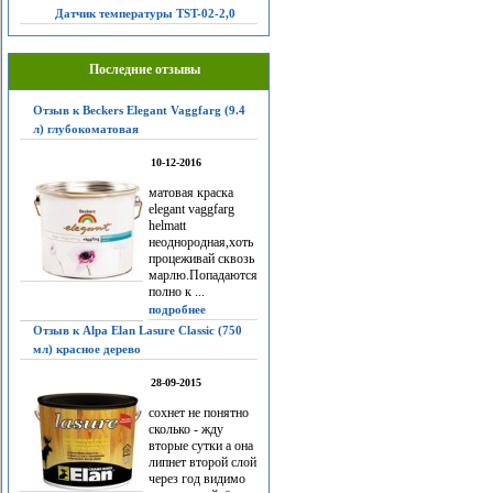
Датчик температуры TST-02-2,0
Последние отзывы
Отзыв к Beckers Elegant Vaggfarg (9.4
л) глубокоматовая
10-12-2016
матовая краска
elegant vaggfarg
helmatt
неоднородная,хоть
процеживай сквозь
марлю.Попадаются
полно к ...
подробнее
Отзыв к Alpa Elan Lasure Classic (750
мл) красное дерево
28-09-2015
сохнет не понятно
сколько - жду
вторые сутки а она
липнет второй слой
через год видимо