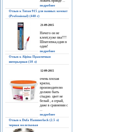
ложить прийдё ...
подробнее
Отзыв к Титан 915 для ванных комнат
(Professional) (440 г)
21-09-2015
Ничего он не
клеит,хуже пва!!!!
Шпатлевка,один в
один!
подробнее
Отзыв к Alpina Практичная
интерьерная (10 л)
12-09-2015
очень плохая
краска,
производителю
должно быть
стыдно. цвет не
белый , а серый,
даже в сравнении с
...
подробнее
Отзыв к Dufa Hammerlack (2.5 л)
черная молотковая