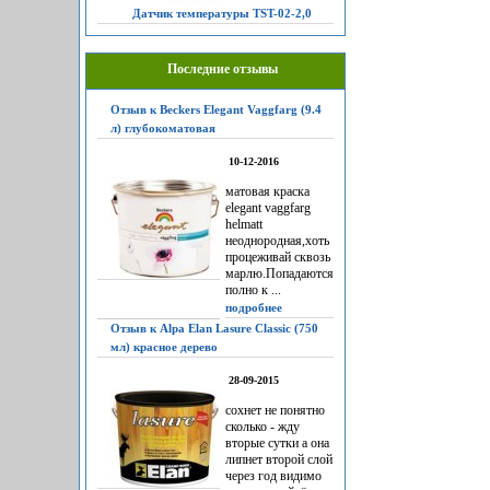
Датчик температуры TST-02-2,0
Последние отзывы
Отзыв к Beckers Elegant Vaggfarg (9.4
л) глубокоматовая
10-12-2016
матовая краска
elegant vaggfarg
helmatt
неоднородная,хоть
процеживай сквозь
марлю.Попадаются
полно к ...
подробнее
Отзыв к Alpa Elan Lasure Classic (750
мл) красное дерево
28-09-2015
сохнет не понятно
сколько - жду
вторые сутки а она
липнет второй слой
через год видимо