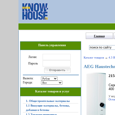
Главная
Панель управления
Логин:
→
Каталог товаров
4.3 
Пароль
AEG Haustechn
215
Валюта:
Города:
Сер
400 
Каталог товаров и услуг
У мо
Оста
1. Общестроительные материалы
1.1 Вяжущие материалы, бетоны,
добавки в бетоны
1.5 Теплоизоляционные,