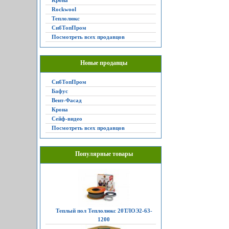
Крона
Rockwool
Теплолюкс
СибТопПром
Посмотреть всех продавцов
Новые продавцы
СибТопПром
Бафус
Вент-Фасад
Крона
Сейф-видео
Посмотреть всех продавцов
Популярные товары
Теплый пол Теплолюкс 20ТЛОЭ2-63-
1200