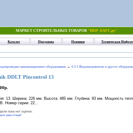
МАРКЕТ СТРОИТЕЛЬНЫХ ТОВАРОВ
"НОУ-ХАУС.ру"
Каталог
Продавцы
Новинки
Техническая Инфоте
→
Водопроводно-канализационное оборудование
4.3.3 Водонагреватели и другое оборудов
ik DDLT Pincontrol 13
00р.
ия: 13. Ширина: 226 мм. Высота: 485 мм. Глубина: 93 мм. Мощность тепл
В. Номер серии: 22...
дели пока нет оценок.
вьте ваш отзыв!