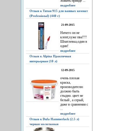
ложить прийдё ...
подробнее
Отзыв к Титан 915 для ванных комнат
(Professional) (440 г)
21-09-2015
Ничего он не
клеит,хуже пва!!!!
Шпатлевка,один в
один!
подробнее
Отзыв к Alpina Практичная
интерьерная (10 л)
12-09-2015
очень плохая
краска,
производителю
должно быть
стыдно. цвет не
белый , а серый,
даже в сравнении с
...
подробнее
Отзыв к Dufa Hammerlack (2.5 л)
черная молотковая