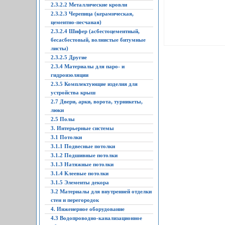
2.3.2.2 Металлические кровли
2.3.2.3 Черепица (керамическая,
цементно-песчаная)
2.3.2.4 Шифер (асбестоцементный,
бесасбестовый, волнистые битумные
листы)
2.3.2.5 Другие
2.3.4 Материалы для паро- и
гидроизоляции
2.3.5 Комплектующие изделия для
устройства крыш
2.7 Двери, арки, ворота, турникеты,
люки
2.5 Полы
3. Интерьерные системы
3.1 Потолки
3.1.1 Подвесные потолки
3.1.2 Подшивные потолки
3.1.3 Натяжные потолки
3.1.4 Клеевые потолки
3.1.5 Элементы декора
3.2 Материалы для внутренней отделки
стен и перегородок
4. Инженерное оборудование
4.3 Водопроводно-канализационное