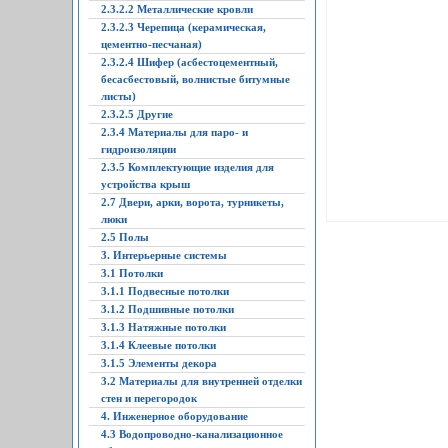
2.3.2.2 Металлические кровли
2.3.2.3 Черепица (керамическая,
цементно-песчаная)
2.3.2.4 Шифер (асбестоцементный,
бесасбестовый, волнистые битумные
листы)
2.3.2.5 Другие
2.3.4 Материалы для паро- и
гидроизоляции
2.3.5 Комплектующие изделия для
устройства крыш
2.7 Двери, арки, ворота, турникеты,
люки
2.5 Полы
3. Интерьерные системы
3.1 Потолки
3.1.1 Подвесные потолки
3.1.2 Подшивные потолки
3.1.3 Натяжные потолки
3.1.4 Клеевые потолки
3.1.5 Элементы декора
3.2 Материалы для внутренней отделки
стен и перегородок
4. Инженерное оборудование
4.3 Водопроводно-канализационное