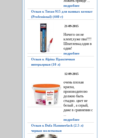
ложить прийдё ...
подробнее
Отзыв к Титан 915 для ванных комнат
(Professional) (440 г)
21-09-2015
Ничего он не
клеит,хуже пва!!!!
Шпатлевка,один в
один!
подробнее
Отзыв к Alpina Практичная
интерьерная (10 л)
12-09-2015
очень плохая
краска,
производителю
должно быть
стыдно. цвет не
белый , а серый,
даже в сравнении с
...
подробнее
Отзыв к Dufa Hammerlack (2.5 л)
черная молотковая