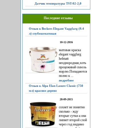
Датчик температуры TST-02-2,0
Последние отзывы
Отзыв к Beckers Elegant Vaggfarg (9.4
л) глубокоматовая
10-12-2016
матовая краска
elegant vaggfarg
helmatt
неоднородная,хоть
процеживай сквозь
марлю.Попадаются
полно к ...
подробнее
Отзыв к Alpa Elan Lasure Classic (750
мл) красное дерево
28-09-2015
сохнет не понятно
сколько - жду
вторые сутки а она
липнет второй слой
через год видимо