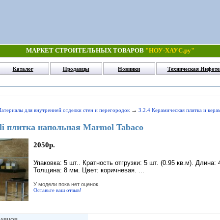
МАРКЕТ СТРОИТЕЛЬНЫХ ТОВАРОВ
"НОУ-ХАУС.ру"
Каталог
Продавцы
Новинки
Техническая Инфоте
→
Материалы для внутренней отделки стен и перегородок
3.2.4 Керамическая плитка и кер
ali плитка напольная Marmol Tabaco
2050р.
Упаковка: 5 шт.. Кратность отгрузки: 5 шт. (0.95 кв.м). Длина
Толщина: 8 мм. Цвет: коричневая. ...
У модели пока нет оценок.
Оставьте ваш отзыв!
ДАВЦОВ