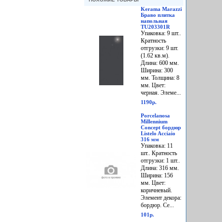
Kerama Marazzi
Браво плитка
напольная
TU203301R
Упаковка: 9 шт..
Кратность
отгрузки: 9 шт.
(1.62 кв.м).
Длина: 600 мм.
Ширина: 300
мм. Толщина: 8
мм. Цвет:
черная. Элеме...
1190р.
Porcelanosa
Millennium
Concept бордюр
Listelo Acciaio
316 мм
Упаковка: 11
шт.. Кратность
отгрузки: 1 шт..
Длина: 316 мм.
Ширина: 156
мм. Цвет:
коричневый.
Элемент декора:
бордюр. Се...
101р.