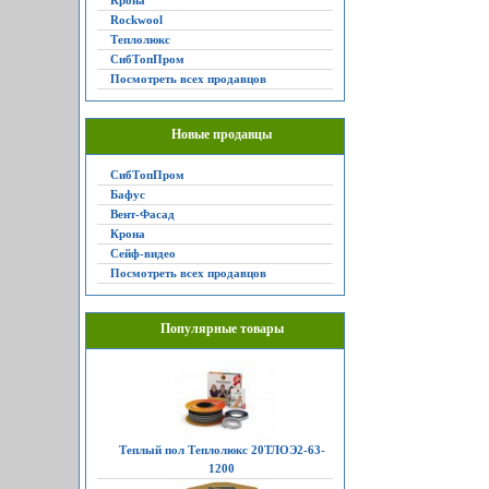
Крона
Rockwool
Теплолюкс
СибТопПром
Посмотреть всех продавцов
Новые продавцы
СибТопПром
Бафус
Вент-Фасад
Крона
Сейф-видео
Посмотреть всех продавцов
Популярные товары
Теплый пол Теплолюкс 20ТЛОЭ2-63-
1200