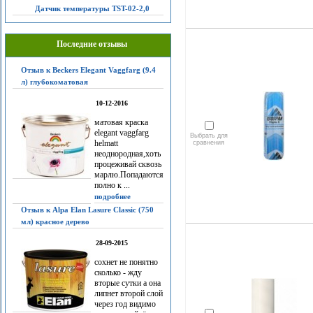
Датчик температуры TST-02-2,0
Последние отзывы
Отзыв к Beckers Elegant Vaggfarg (9.4
л) глубокоматовая
10-12-2016
матовая краска
elegant vaggfarg
Выбрать для
helmatt
сравнения
неоднородная,хоть
процеживай сквозь
марлю.Попадаются
полно к ...
подробнее
Отзыв к Alpa Elan Lasure Classic (750
мл) красное дерево
28-09-2015
сохнет не понятно
сколько - жду
вторые сутки а она
липнет второй слой
через год видимо