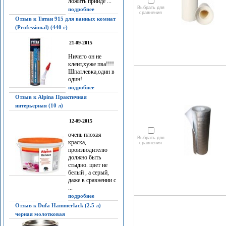
ложить прийдё ...
Выбрать для
подробнее
сравнения
Отзыв к Титан 915 для ванных комнат
(Professional) (440 г)
21-09-2015
Ничего он не
клеит,хуже пва!!!!
Шпатлевка,один в
один!
подробнее
Отзыв к Alpina Практичная
интерьерная (10 л)
12-09-2015
очень плохая
Выбрать для
краска,
сравнения
производителю
должно быть
стыдно. цвет не
белый , а серый,
даже в сравнении с
...
подробнее
Отзыв к Dufa Hammerlack (2.5 л)
черная молотковая