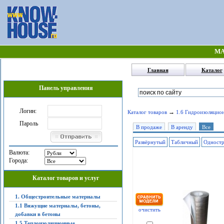
МА
Главная
Каталог
Панель управления
Логин:
→
Каталог товаров
1.6 Гидроизоляцио
Пароль
В продаже
В аренду
Все
Развёрнутый
Табличный
Одност
Валюта:
Города:
Каталог товаров и услуг
1. Общестроительные материалы
1.1 Вяжущие материалы, бетоны,
очистить
добавки в бетоны
1.5 Теплоизоляционные,