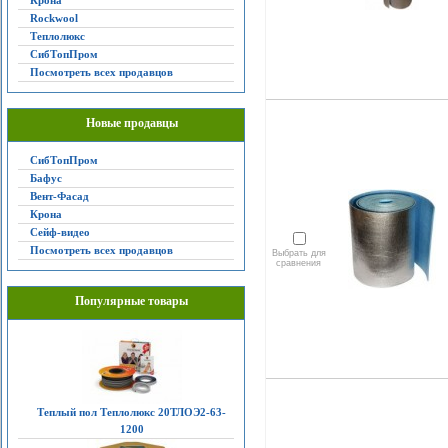
Крона
Rockwool
Теплолюкс
СибТопПром
Посмотреть всех продавцов
Новые продавцы
СибТопПром
Бафус
Вент-Фасад
Крона
Сейф-видео
Посмотреть всех продавцов
Выбрать для
сравнения
Популярные товары
Теплый пол Теплолюкс 20ТЛОЭ2-63-
1200