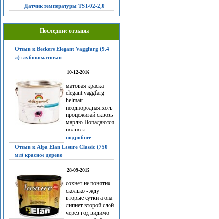
Датчик температуры TST-02-2,0
Последние отзывы
Отзыв к Beckers Elegant Vaggfarg (9.4
л) глубокоматовая
10-12-2016
матовая краска
elegant vaggfarg
helmatt
неоднородная,хоть
процеживай сквозь
марлю.Попадаются
полно к ...
подробнее
Отзыв к Alpa Elan Lasure Classic (750
мл) красное дерево
28-09-2015
сохнет не понятно
сколько - жду
вторые сутки а она
липнет второй слой
через год видимо