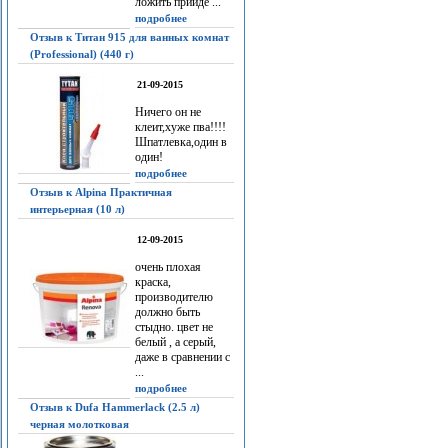
ложить прийдё ...
подробнее
Отзыв к Титан 915 для ванных комнат
(Professional) (440 г)
21-09-2015
Ничего он не
клеит,хуже пва!!!!
Шпатлевка,один в
один!
подробнее
Отзыв к Alpina Практичная
интерьерная (10 л)
12-09-2015
очень плохая
краска,
производителю
должно быть
стыдно. цвет не
белый , а серый,
даже в сравнении с
...
подробнее
Отзыв к Dufa Hammerlack (2.5 л)
черная молотковая