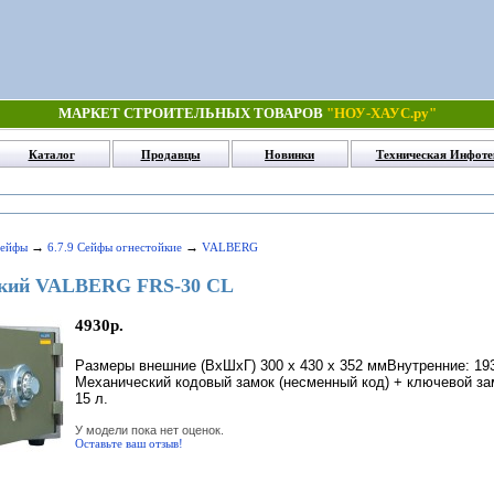
МАРКЕТ СТРОИТЕЛЬНЫХ ТОВАРОВ
"НОУ-ХАУС.ру"
Каталог
Продавцы
Новинки
Техническая Инфоте
→
→
Сейфы
6.7.9 Сейфы огнестойкие
VALBERG
йкий VALBERG FRS-30 CL
4930р.
Размеры внешние (ВхШхГ) 300 x 430 x 352 ммВнутренние: 193
Механический кодовый замок (несменный код) + ключевой зам
15 л.
У модели пока нет оценок.
Оставьте ваш отзыв!