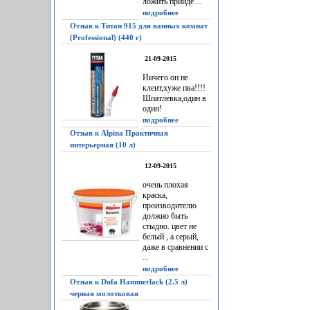
ложить прийдё ...
подробнее
Отзыв к Титан 915 для ванных комнат
(Professional) (440 г)
21-09-2015
Ничего он не
клеит,хуже пва!!!!
Шпатлевка,один в
один!
подробнее
Отзыв к Alpina Практичная
интерьерная (10 л)
12-09-2015
очень плохая
краска,
производителю
должно быть
стыдно. цвет не
белый , а серый,
даже в сравнении с
...
подробнее
Отзыв к Dufa Hammerlack (2.5 л)
черная молотковая