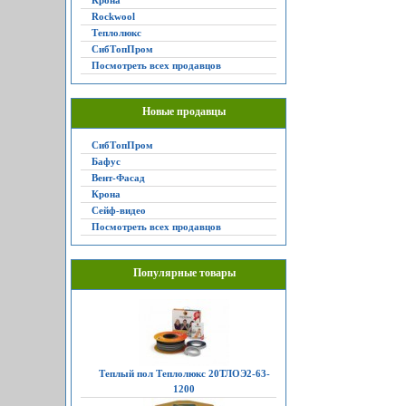
Крона
Rockwool
Теплолюкс
СибТопПром
Посмотреть всех продавцов
Новые продавцы
СибТопПром
Бафус
Вент-Фасад
Крона
Сейф-видео
Посмотреть всех продавцов
Популярные товары
Теплый пол Теплолюкс 20ТЛОЭ2-63-
1200