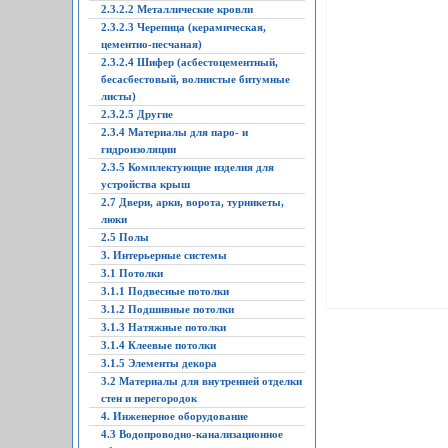
2.3.2.2 Металлические кровли
2.3.2.3 Черепица (керамическая,
цементно-песчаная)
2.3.2.4 Шифер (асбестоцементный,
бесасбестовый, волнистые битумные
листы)
2.3.2.5 Другие
2.3.4 Материалы для паро- и
гидроизоляции
2.3.5 Комплектующие изделия для
устройства крыш
2.7 Двери, арки, ворота, турникеты,
люки
2.5 Полы
3. Интерьерные системы
3.1 Потолки
3.1.1 Подвесные потолки
3.1.2 Подшивные потолки
3.1.3 Натяжные потолки
3.1.4 Клеевые потолки
3.1.5 Элементы декора
3.2 Материалы для внутренней отделки
стен и перегородок
4. Инженерное оборудование
4.3 Водопроводно-канализационное