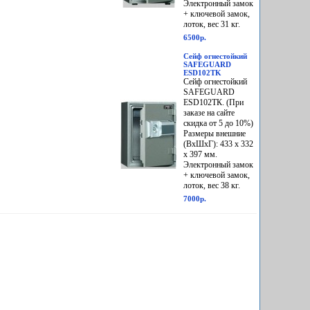
Электронный замок
+ ключевой замок,
лоток, вес 31 кг.
6500р.
Сейф огнестойкий
SAFEGUARD
ESD102TK
Сейф огнестойкий
SAFEGUARD
ЕSD102ТК. (При
заказе на сайте
скидка от 5 до 10%)
Размеры внешние
(ВхШхГ): 433 х 332
х 397 мм.
Электронный замок
+ ключевой замок,
лоток, вес 38 кг.
7000р.