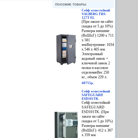
ПОХОЖИЕ ТОВАРЫ
Сейф огнестойкий
VALBERG FRS-
127T EL
(При заказе на сайте
скидка от 5 до 10%)
Размеры внешние
(ВхШхГ) 1200 x 711
x 581
ммВнутренние: 1034
x 546 x 405 мм.
Электронный
кодовый замок +
ключевой замок 2
полки и кассовое
отделениеВес 250
кг., объем 229 л.
40755р.
Сейф огнестойкий
SAFEGUARD
ESD101TK
Сейф огнестойкий
SAFEGUARD
ESD101ТK. (При
заказе на сайте
скидка от 5 до 10%)
Размеры внешние
(ВхШхГ): 412 х 307
х 359 мм.