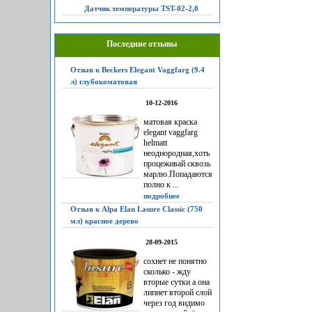
Датчик температуры TST-02-2,0
Последние отзывы
Отзыв к Beckers Elegant Vaggfarg (9.4
л) глубокоматовая
10-12-2016
матовая краска
elegant vaggfarg
helmatt
неоднородная,хоть
процеживай сквозь
марлю.Попадаются
полно к ...
подробнее
Отзыв к Alpa Elan Lasure Classic (750
мл) красное дерево
28-09-2015
сохнет не понятно
сколько - жду
вторые сутки а она
липнет второй слой
через год видимо