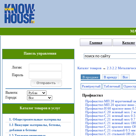
МА
Главная
Каталог
Панель управления
Логин:
→
Каталог товаров
2.3.2.2 Металличес
Пароль
В продаже
В аренду
Все
Развёрнутый
Табличный
Одност
Валюта:
Профнастил
Города:
Профнастил МП 20 коричневый шо
Профнастил МП 20 красное вино 2
Каталог товаров и услуг
Профнастил Н 60 красное вино 0
Профнастил С 20 зеленый мох 2 м
Профнастил С 21 зеленый мох 0.
1. Общестроительные материалы
Профнастил С 21 зеленый мох 0.7
Профнастил С 21 зеленый мох ОН 
1.1 Вяжущие материалы, бетоны,
Профнастил С 21 красное вино ОН 
добавки в бетоны
Профнастил С 21 стальной 0.5 мм
Профнастил С 21 стальной ОН (0.
1.5 Теплоизоляционные,