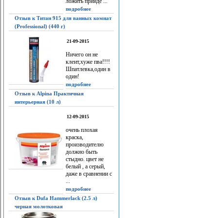
ложить прийдё ...
подробнее
Отзыв к Титан 915 для ванных комнат
(Professional) (440 г)
21-09-2015
Ничего он не
клеит,хуже пва!!!!
Шпатлевка,один в
один!
подробнее
Отзыв к Alpina Практичная
интерьерная (10 л)
12-09-2015
очень плохая
краска,
производителю
должно быть
стыдно. цвет не
белый , а серый,
даже в сравнении с
...
подробнее
Отзыв к Dufa Hammerlack (2.5 л)
черная молотковая