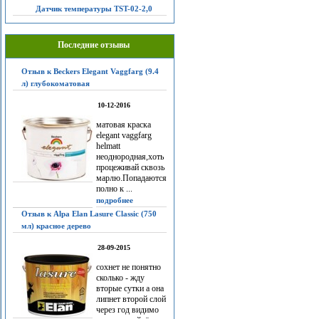
Датчик температуры TST-02-2,0
Последние отзывы
Отзыв к Beckers Elegant Vaggfarg (9.4
л) глубокоматовая
10-12-2016
матовая краска
elegant vaggfarg
helmatt
неоднородная,хоть
процеживай сквозь
марлю.Попадаются
полно к ...
подробнее
Отзыв к Alpa Elan Lasure Classic (750
мл) красное дерево
28-09-2015
сохнет не понятно
сколько - жду
вторые сутки а она
липнет второй слой
через год видимо