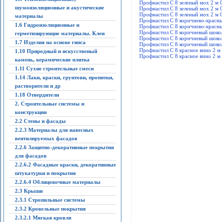
Профнастил С 8 зеленый мох 2 м 
шумоизоляционные и акустические
Профнастил С 8 зеленый мох 2 м 
Профнастил С 8 зеленый мох 2 м 
материалы
Профнастил С 8 коричнево-красны
1.6 Гидроизоляционные и
Профнастил С 8 коричнево-красны
Профнастил С 8 коричневый шокол
герметизирующие материалы. Клеи
Профнастил С 8 коричневый шокол
1.7 Изделия на основе гипса
Профнастил С 8 коричневый шокол
Профнастил С 8 красное вино 2 м
1.10 Природный и искусственый
Профнастил С 8 красное вино 2 м 
камень, керамические плитка
1.11 Сухие строительные смеси
1.14 Лаки, краски, грунтови, пропитки,
растворители и др
1.18 Отвердители
2. Строительные системы и
конструкции
2.2 Стены и фасады
2.2.3 Материалы для навесных
вентилируемых фасадов
2.2.6 Защитно-декоративные покрытия
для фасадов
2.2.6.2 Фасадные краски, декоративные
штукатурки и покрытия
2.2.6.4 Облицовочные материалы
2.3 Крыши
2.3.1 Стропильные системы
2.3.2 Кровельные покрытия
2.3.2.1 Мягкая кровля