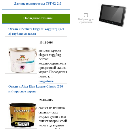
Датчик температуры TST-02-2,0
Последние отзывы
Выбрать для
сравнения
Отзыв к Beckers Elegant Vaggfarg (9.4
л) глубокоматовая
10-12-2016
матовая краска
elegant vaggfarg
helmatt
неоднородная,хоть
процеживай сквозь
марлю.Попадаются
полно к ...
подробнее
Отзыв к Alpa Elan Lasure Classic (750
мл) красное дерево
28-09-2015
сохнет не понятно
сколько - жду
вторые сутки а она
липнет второй слой
через год видимо