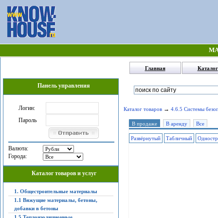
МА
Главная
Каталог
Панель управления
Логин:
→
Каталог товаров
4.6.5 Системы безо
Пароль
В продаже
В аренду
Все
Развёрнутый
Табличный
Одностр
Валюта:
Города:
Каталог товаров и услуг
1. Общестроительные материалы
1.1 Вяжущие материалы, бетоны,
добавки в бетоны
1.5 Теплоизоляционные,