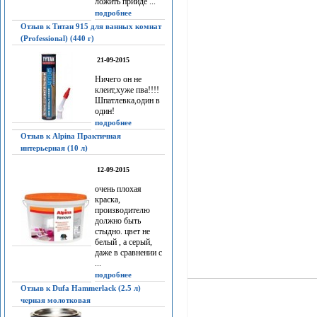
ложить прийдё ...
подробнее
Отзыв к Титан 915 для ванных комнат
(Professional) (440 г)
21-09-2015
Ничего он не
клеит,хуже пва!!!!
Шпатлевка,один в
один!
подробнее
Отзыв к Alpina Практичная
интерьерная (10 л)
12-09-2015
очень плохая
краска,
производителю
должно быть
стыдно. цвет не
белый , а серый,
даже в сравнении с
...
подробнее
Отзыв к Dufa Hammerlack (2.5 л)
черная молотковая