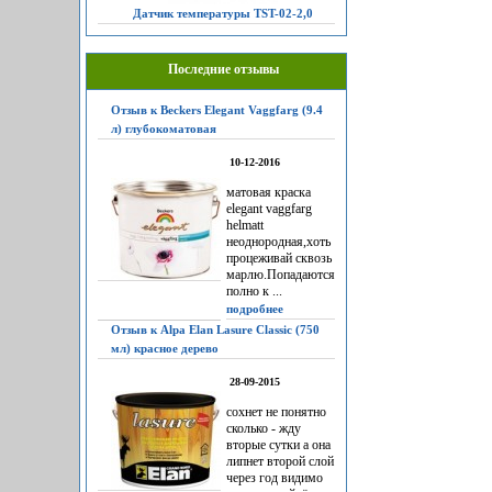
Датчик температуры TST-02-2,0
Последние отзывы
Отзыв к Beckers Elegant Vaggfarg (9.4
л) глубокоматовая
10-12-2016
матовая краска
elegant vaggfarg
helmatt
неоднородная,хоть
процеживай сквозь
марлю.Попадаются
полно к ...
подробнее
Отзыв к Alpa Elan Lasure Classic (750
мл) красное дерево
28-09-2015
сохнет не понятно
сколько - жду
вторые сутки а она
липнет второй слой
через год видимо