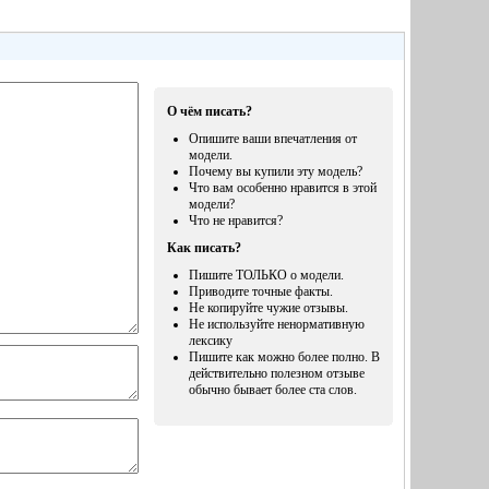
О чём писать?
Опишите ваши впечатления от
модели.
Почему вы купили эту модель?
Что вам особенно нравится в этой
модели?
Что не нравится?
Как писать?
Пишите ТОЛЬКО о модели.
Приводите точные факты.
Не копируйте чужие отзывы.
Не используйте ненормативную
лексику
Пишите как можно более полно. В
действительно полезном отзыве
обычно бывает более ста слов.