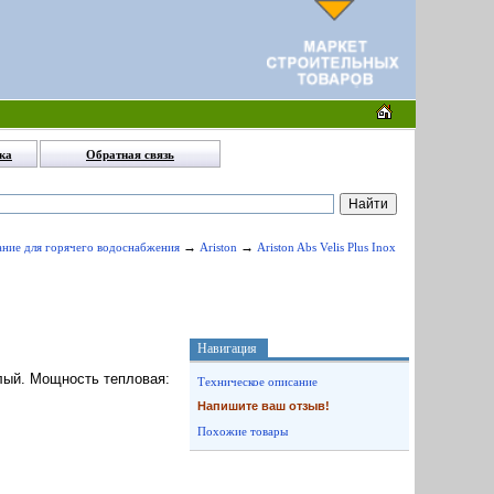
ка
Обратная связь
→
→
ание для горячего водоснабжения
Ariston
Ariston Abs Velis Plus Inox
Навигация
елый. Мощность тепловая:
Техническое описание
Напишите ваш отзыв!
Похожие товары