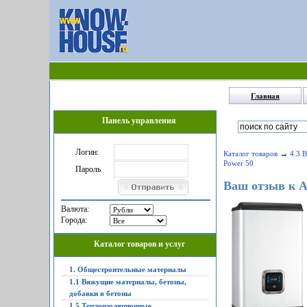
Главная
Панель управления
Логин:
→
Каталог товаров
4.3 
Power 50
Пароль
Ваш отзыв к Ar
Валюта:
Города:
Каталог товаров и услуг
1. Общестроительные материалы
1.1 Вяжущие материалы, бетоны,
добавки в бетоны
1.5 Теплоизоляционные,