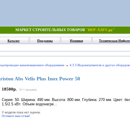
МАРКЕТ СТРОИТЕЛЬНЫХ ТОВАРОВ
"НОУ-ХАУС.ру"
Каталог
Продавцы
Новинки
Техническая Инфоте
→
Водопроводно-канализационное оборудование
4.3.3 Водонагреватели и другое оборудов
iston Abs Velis Plus Inox Power 50
18500р.
От 1 продавца
Серия: 50. Ширина: 490 мм. Высота: 800 мм. Глубина: 270 мм. Цвет: б
1.5/2.5 кВт. Объем водонагре...
У модели пока нет оценок.
Оставьте ваш отзыв!