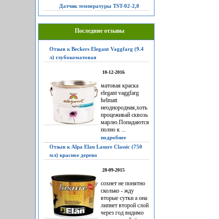
Датчик температуры TST-02-2,0
Последние отзывы
Отзыв к Beckers Elegant Vaggfarg (9.4
л) глубокоматовая
10-12-2016
матовая краска
elegant vaggfarg
helmatt
неоднородная,хоть
процеживай сквозь
марлю.Попадаются
полно к ...
подробнее
Отзыв к Alpa Elan Lasure Classic (750
мл) красное дерево
28-09-2015
сохнет не понятно
сколько - жду
вторые сутки а она
липнет второй слой
через год видимо