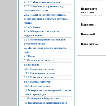
2.3.2.2 Металлические кровли
2.3.2.3 Черепица (керамическая,
Подытожьте
цементно-песчаная)
ваш отзыв:
2.3.2.4 Шифер (асбестоцементный,
Максимум 15 слов
бесасбестовый, волнистые битумные
листы)
Ваше имя:
2.3.2.5 Другие
2.3.4 Материалы для паро- и
Ваш e-mail:
гидроизоляции
2.3.5 Комплектующие изделия для
устройства крыш
Ваша оценка:
2.7 Двери, арки, ворота, турникеты,
люки
2.5 Полы
3. Интерьерные системы
3.1 Потолки
3.1.1 Подвесные потолки
3.1.2 Подшивные потолки
3.1.3 Натяжные потолки
3.1.4 Клеевые потолки
3.1.5 Элементы декора
3.2 Материалы для внутренней отделки
стен и перегородок
4. Инженерное оборудование
4.3 Водопроводно-канализационное