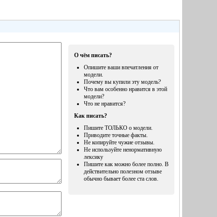
О чём писать?
Опишите ваши впечатления от
модели.
Почему вы купили эту модель?
Что вам особенно нравится в этой
модели?
Что не нравится?
Как писать?
Пишите ТОЛЬКО о модели.
Приводите точные факты.
Не копируйте чужие отзывы.
Не используйте ненормативную
лексику
Пишите как можно более полно. В
действительно полезном отзыве
обычно бывает более ста слов.