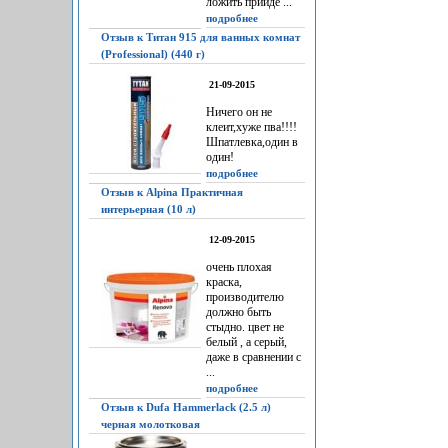
ложить прийдё ...
подробнее
Отзыв к Титан 915 для ванных комнат
(Professional) (440 г)
21-09-2015
Ничего он не
клеит,хуже пва!!!!
Шпатлевка,один в
один!
подробнее
Отзыв к Alpina Практичная
интерьерная (10 л)
12-09-2015
очень плохая
краска,
производителю
должно быть
стыдно. цвет не
белый , а серый,
даже в сравнении с
...
подробнее
Отзыв к Dufa Hammerlack (2.5 л)
черная молотковая