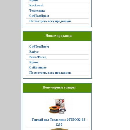
Крона
Rockwool
Теплолюкс
СибТопПром
Посмотреть всех продавцов
Новые продавцы
СибТопПром
Бафус
Вент-Фасад
Крона
Сейф-видео
Посмотреть всех продавцов
Популярные товары
Теплый пол Теплолюкс 20ТЛОЭ2-63-
1200