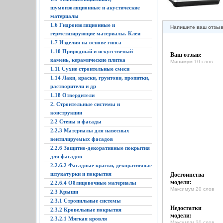
шумоизоляционные и акустические
материалы
1.6 Гидроизоляционные и
Напишите ваш отзы
герметизирующие материалы. Клеи
1.7 Изделия на основе гипса
1.10 Природный и искусственый
Ваш отзыв:
камень, керамические плитка
Минимум 10 слов
1.11 Сухие строительные смеси
1.14 Лаки, краски, грунтови, пропитки,
растворители и др
1.18 Отвердители
2. Строительные системы и
конструкции
2.2 Стены и фасады
2.2.3 Материалы для навесных
вентилируемых фасадов
2.2.6 Защитно-декоративные покрытия
для фасадов
2.2.6.2 Фасадные краски, декоративные
штукатурки и покрытия
Достоинства
модели:
2.2.6.4 Облицовочные материалы
Максимум 20 слов
2.3 Крыши
2.3.1 Стропильные системы
Недостатки
2.3.2 Кровельные покрытия
модели:
2.3.2.1 Мягкая кровля
Максимум 20 слов