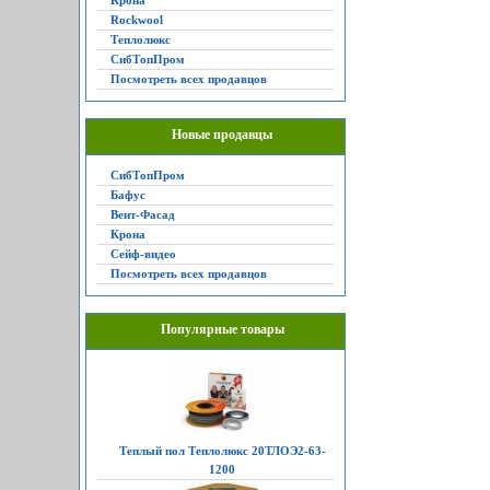
Крона
Rockwool
Теплолюкс
СибТопПром
Посмотреть всех продавцов
Новые продавцы
СибТопПром
Бафус
Вент-Фасад
Крона
Сейф-видео
Посмотреть всех продавцов
Популярные товары
Теплый пол Теплолюкс 20ТЛОЭ2-63-
1200