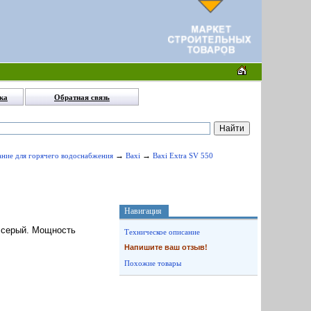
ка
Обратная связь
→
→
ание для горячего водоснабжения
Baxi
Baxi Extra SV 550
Навигация
: серый. Мощность
Техническое описание
Напишите ваш отзыв!
Похожие товары