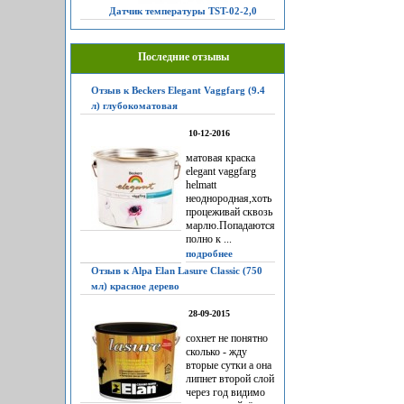
Датчик температуры TST-02-2,0
Последние отзывы
Отзыв к Beckers Elegant Vaggfarg (9.4
л) глубокоматовая
10-12-2016
матовая краска
elegant vaggfarg
helmatt
неоднородная,хоть
процеживай сквозь
марлю.Попадаются
полно к ...
подробнее
Отзыв к Alpa Elan Lasure Classic (750
мл) красное дерево
28-09-2015
сохнет не понятно
сколько - жду
вторые сутки а она
липнет второй слой
через год видимо