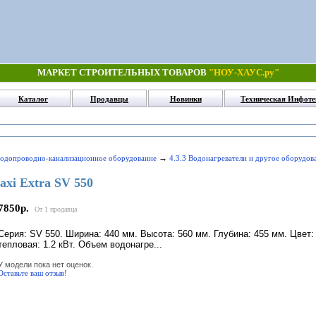
МАРКЕТ СТРОИТЕЛЬНЫХ ТОВАРОВ
"НОУ-ХАУС.ру"
Каталог
Продавцы
Новинки
Техническая Инфоте
→
Водопроводно-канализационное оборудование
4.3.3 Водонагреватели и другое оборудов
axi Extra SV 550
7850р.
От 1 продавца
Серия: SV 550. Ширина: 440 мм. Высота: 560 мм. Глубина: 455 мм. Цвет
тепловая: 1.2 кВт. Объем водонагре...
У модели пока нет оценок.
Оставьте ваш отзыв!