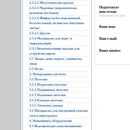
2.3.2.2 Металлические кровли
Подытожьте
2.3.2.3 Черепица (керамическая,
ваш отзыв:
цементно-песчаная)
Максимум 15 слов
2.3.2.4 Шифер (асбестоцементный,
бесасбестовый, волнистые битумные
Ваше имя:
листы)
2.3.2.5 Другие
2.3.4 Материалы для паро- и
Ваш e-mail:
гидроизоляции
2.3.5 Комплектующие изделия для
Ваша оценка:
устройства крыш
2.7 Двери, арки, ворота, турникеты,
люки
2.5 Полы
3. Интерьерные системы
3.1 Потолки
3.1.1 Подвесные потолки
3.1.2 Подшивные потолки
3.1.3 Натяжные потолки
3.1.4 Клеевые потолки
3.1.5 Элементы декора
3.2 Материалы для внутренней отделки
стен и перегородок
4. Инженерное оборудование
4.3 Водопроводно-канализационное