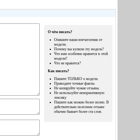
О чём писать?
Опишите ваши впечатления от
модели.
Почему вы купили эту модель?
Что вам особенно нравится в этой
модели?
Что не нравится?
Как писать?
Пишите ТОЛЬКО о модели.
Приводите точные факты.
Не копируйте чужие отзывы.
Не используйте ненормативную
лексику
Пишите как можно более полно. В
действительно полезном отзыве
обычно бывает более ста слов.