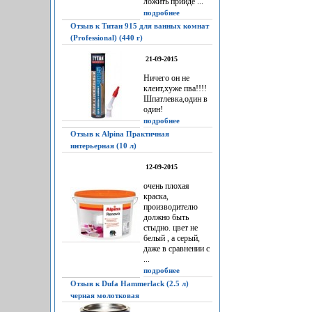
ложить прийдё ...
подробнее
Отзыв к Титан 915 для ванных комнат
(Professional) (440 г)
21-09-2015
Ничего он не
клеит,хуже пва!!!!
Шпатлевка,один в
один!
подробнее
Отзыв к Alpina Практичная
интерьерная (10 л)
12-09-2015
очень плохая
краска,
производителю
должно быть
стыдно. цвет не
белый , а серый,
даже в сравнении с
...
подробнее
Отзыв к Dufa Hammerlack (2.5 л)
черная молотковая