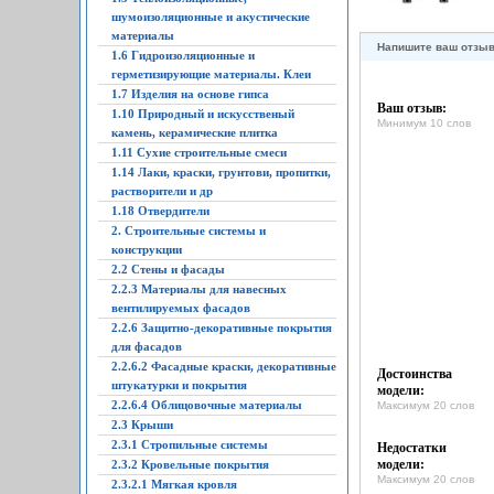
шумоизоляционные и акустические
материалы
Напишите ваш отзы
1.6 Гидроизоляционные и
герметизирующие материалы. Клеи
1.7 Изделия на основе гипса
Ваш отзыв:
1.10 Природный и искусственый
Минимум 10 слов
камень, керамические плитка
1.11 Сухие строительные смеси
1.14 Лаки, краски, грунтови, пропитки,
растворители и др
1.18 Отвердители
2. Строительные системы и
конструкции
2.2 Стены и фасады
2.2.3 Материалы для навесных
вентилируемых фасадов
2.2.6 Защитно-декоративные покрытия
для фасадов
2.2.6.2 Фасадные краски, декоративные
Достоинства
штукатурки и покрытия
модели:
2.2.6.4 Облицовочные материалы
Максимум 20 слов
2.3 Крыши
2.3.1 Стропильные системы
Недостатки
модели:
2.3.2 Кровельные покрытия
Максимум 20 слов
2.3.2.1 Мягкая кровля