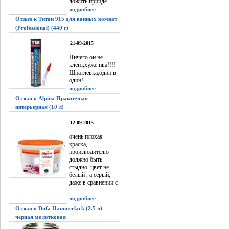
ложить прийдё ...
подробнее
Отзыв к Титан 915 для ванных комнат
(Professional) (440 г)
21-09-2015
Ничего он не
клеит,хуже пва!!!!
Шпатлевка,один в
один!
подробнее
Отзыв к Alpina Практичная
интерьерная (10 л)
12-09-2015
очень плохая
краска,
производителю
должно быть
стыдно. цвет не
белый , а серый,
даже в сравнении с
...
подробнее
Отзыв к Dufa Hammerlack (2.5 л)
черная молотковая