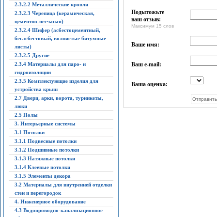
2.3.2.2 Металлические кровли
Подытожьте
2.3.2.3 Черепица (керамическая,
ваш отзыв:
цементно-песчаная)
Максимум 15 слов
2.3.2.4 Шифер (асбестоцементный,
бесасбестовый, волнистые битумные
Ваше имя:
листы)
2.3.2.5 Другие
2.3.4 Материалы для паро- и
Ваш e-mail:
гидроизоляции
2.3.5 Комплектующие изделия для
Ваша оценка:
устройства крыш
2.7 Двери, арки, ворота, турникеты,
люки
2.5 Полы
3. Интерьерные системы
3.1 Потолки
3.1.1 Подвесные потолки
3.1.2 Подшивные потолки
3.1.3 Натяжные потолки
3.1.4 Клеевые потолки
3.1.5 Элементы декора
3.2 Материалы для внутренней отделки
стен и перегородок
4. Инженерное оборудование
4.3 Водопроводно-канализационное