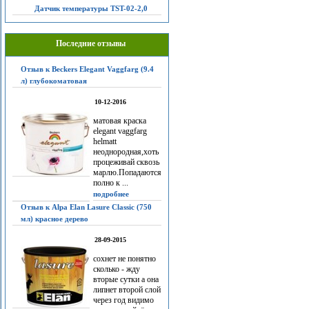
Датчик температуры TST-02-2,0
Последние отзывы
Отзыв к Beckers Elegant Vaggfarg (9.4
л) глубокоматовая
10-12-2016
матовая краска
elegant vaggfarg
helmatt
неоднородная,хоть
процеживай сквозь
марлю.Попадаются
полно к ...
подробнее
Отзыв к Alpa Elan Lasure Classic (750
мл) красное дерево
28-09-2015
сохнет не понятно
сколько - жду
вторые сутки а она
липнет второй слой
через год видимо