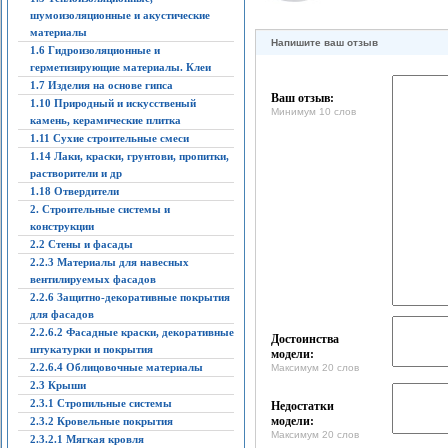
шумоизоляционные и акустические
материалы
Напишите ваш отзыв
1.6 Гидроизоляционные и
герметизирующие материалы. Клеи
1.7 Изделия на основе гипса
Ваш отзыв:
1.10 Природный и искусственый
Минимум 10 слов
камень, керамические плитка
1.11 Сухие строительные смеси
1.14 Лаки, краски, грунтови, пропитки,
растворители и др
1.18 Отвердители
2. Строительные системы и
конструкции
2.2 Стены и фасады
2.2.3 Материалы для навесных
вентилируемых фасадов
2.2.6 Защитно-декоративные покрытия
для фасадов
2.2.6.2 Фасадные краски, декоративные
Достоинства
штукатурки и покрытия
модели:
2.2.6.4 Облицовочные материалы
Максимум 20 слов
2.3 Крыши
2.3.1 Стропильные системы
Недостатки
модели:
2.3.2 Кровельные покрытия
Максимум 20 слов
2.3.2.1 Мягкая кровля