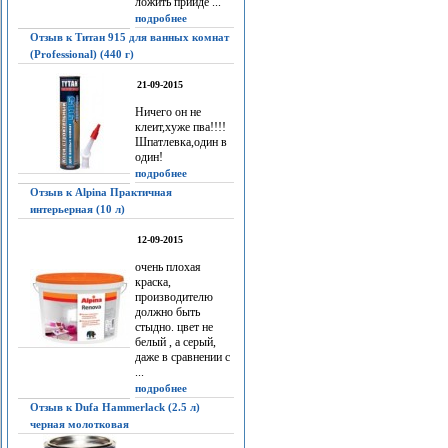
ложить прийдё ...
подробнее
Отзыв к Титан 915 для ванных комнат
(Professional) (440 г)
21-09-2015
Ничего он не
клеит,хуже пва!!!!
Шпатлевка,один в
один!
подробнее
Отзыв к Alpina Практичная
интерьерная (10 л)
12-09-2015
очень плохая
краска,
производителю
должно быть
стыдно. цвет не
белый , а серый,
даже в сравнении с
...
подробнее
Отзыв к Dufa Hammerlack (2.5 л)
черная молотковая