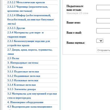
2.3.2.2 Металлические кровли
Подытожьте
2.3.2.3 Черепица (керамическая,
ваш отзыв:
цементно-песчаная)
Максимум 15 слов
2.3.2.4 Шифер (асбестоцементный,
бесасбестовый, волнистые битумные
Ваше имя:
листы)
2.3.2.5 Другие
2.3.4 Материалы для паро- и
Ваш e-mail:
гидроизоляции
2.3.5 Комплектующие изделия для
Ваша оценка:
устройства крыш
2.7 Двери, арки, ворота, турникеты,
люки
2.5 Полы
3. Интерьерные системы
3.1 Потолки
3.1.1 Подвесные потолки
3.1.2 Подшивные потолки
3.1.3 Натяжные потолки
3.1.4 Клеевые потолки
3.1.5 Элементы декора
3.2 Материалы для внутренней отделки
стен и перегородок
4. Инженерное оборудование
4.3 Водопроводно-канализационное