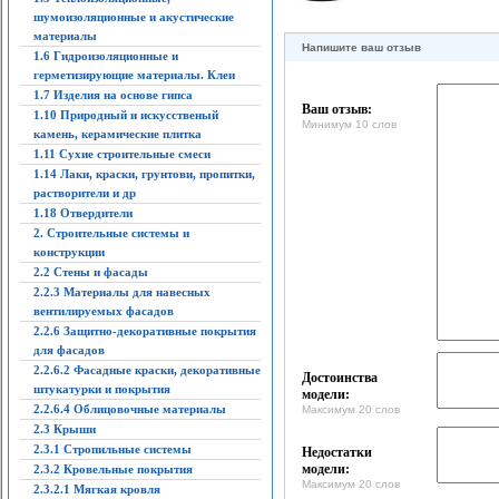
шумоизоляционные и акустические
материалы
Напишите ваш отзыв
1.6 Гидроизоляционные и
герметизирующие материалы. Клеи
1.7 Изделия на основе гипса
Ваш отзыв:
1.10 Природный и искусственый
Минимум 10 слов
камень, керамические плитка
1.11 Сухие строительные смеси
1.14 Лаки, краски, грунтови, пропитки,
растворители и др
1.18 Отвердители
2. Строительные системы и
конструкции
2.2 Стены и фасады
2.2.3 Материалы для навесных
вентилируемых фасадов
2.2.6 Защитно-декоративные покрытия
для фасадов
2.2.6.2 Фасадные краски, декоративные
Достоинства
штукатурки и покрытия
модели:
2.2.6.4 Облицовочные материалы
Максимум 20 слов
2.3 Крыши
2.3.1 Стропильные системы
Недостатки
модели:
2.3.2 Кровельные покрытия
Максимум 20 слов
2.3.2.1 Мягкая кровля