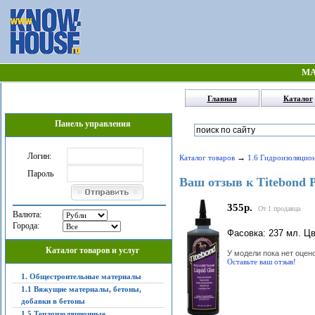
МА
Главная
Каталог
Панель управления
Логин:
→
Каталог товаров
1.6 Гидроизоляцио
Пароль
Ваш отзыв к Titebond P
355р.
От 1 продавца
Валюта:
Города:
Фасовка: 237 мл. Цв
Каталог товаров и услуг
У модели пока нет оцено
Оставьте ваш отзыв!
1. Общестроительные материалы
1.1 Вяжущие материалы, бетоны,
добавки в бетоны
1.5 Теплоизоляционные,