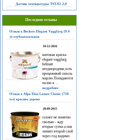
Датчик температуры TST-02-2,0
Последние отзывы
Отзыв к Beckers Elegant Vaggfarg (9.4
л) глубокоматовая
10-12-2016
матовая краска
elegant vaggfarg
helmatt
неоднородная,хоть
процеживай сквозь
марлю.Попадаются
полно к ...
подробнее
Отзыв к Alpa Elan Lasure Classic (750
мл) красное дерево
28-09-2015
сохнет не понятно
сколько - жду
вторые сутки а она
липнет второй слой
через год видимо