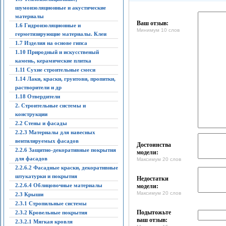
шумоизоляционные и акустические
материалы
Ваш отзыв:
1.6 Гидроизоляционные и
Минимум 10 слов
герметизирующие материалы. Клеи
1.7 Изделия на основе гипса
1.10 Природный и искусственый
камень, керамические плитка
1.11 Сухие строительные смеси
1.14 Лаки, краски, грунтови, пропитки,
растворители и др
1.18 Отвердители
2. Строительные системы и
конструкции
2.2 Стены и фасады
2.2.3 Материалы для навесных
вентилируемых фасадов
Достоинства
2.2.6 Защитно-декоративные покрытия
модели:
для фасадов
Максимум 20 слов
2.2.6.2 Фасадные краски, декоративные
штукатурки и покрытия
Недостатки
2.2.6.4 Облицовочные материалы
модели:
Максимум 20 слов
2.3 Крыши
2.3.1 Стропильные системы
Подытожьте
2.3.2 Кровельные покрытия
ваш отзыв:
2.3.2.1 Мягкая кровля