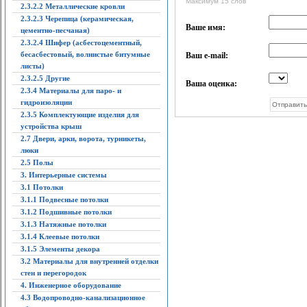
Максимум 15 слов
2.3.2.2 Металлические кровли
2.3.2.3 Черепица (керамическая,
Ваше имя:
цементно-песчаная)
2.3.2.4 Шифер (асбестоцементный,
бесасбестовый, волнистые битумные
Ваш e-mail:
листы)
2.3.2.5 Другие
Ваша оценка:
2.3.4 Материалы для паро- и
гидроизоляции
2.3.5 Комплектующие изделия для
устройства крыш
2.7 Двери, арки, ворота, турникеты,
люки
2.5 Полы
3. Интерьерные системы
3.1 Потолки
3.1.1 Подвесные потолки
3.1.2 Подшивные потолки
3.1.3 Натяжные потолки
3.1.4 Клеевые потолки
3.1.5 Элементы декора
3.2 Материалы для внутренней отделки
стен и перегородок
4. Инженерное оборудование
4.3 Водопроводно-канализационное