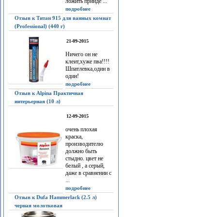
ложить прийдё ...
подробнее
Отзыв к Титан 915 для ванных комнат
(Professional) (440 г)
21-09-2015
Ничего он не
клеит,хуже пва!!!!
Шпатлевка,один в
один!
подробнее
Отзыв к Alpina Практичная
интерьерная (10 л)
12-09-2015
очень плохая
краска,
производителю
должно быть
стыдно. цвет не
белый , а серый,
даже в сравнении с
...
подробнее
Отзыв к Dufa Hammerlack (2.5 л)
черная молотковая