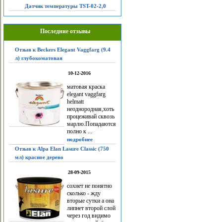
Датчик температуры TST-02-2,0
Последние отзывы
Отзыв к Beckers Elegant Vaggfarg (9.4
л) глубокоматовая
10-12-2016
матовая краска
elegant vaggfarg
helmatt
неоднородная,хоть
процеживай сквозь
марлю.Попадаются
полно к ...
подробнее
Отзыв к Alpa Elan Lasure Classic (750
мл) красное дерево
28-09-2015
сохнет не понятно
сколько - жду
вторые сутки а она
липнет второй слой
через год видимо