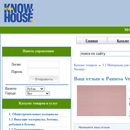
МА
Главная
Каталог
Панель управления
Логин:
→
Каталог товаров
3.2 Материалы для 
Naranja
Пароль
Ваш отзыв к Pamesa Vet
Валюта:
Города:
Каталог товаров и услуг
1. Общестроительные материалы
1.1 Вяжущие материалы, бетоны,
добавки в бетоны
Напишите ваш отзыв
1.5 Теплоизоляционные,