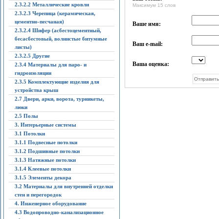
2.3.2.2 Металлические кровли
Максимум 15 слов
2.3.2.3 Черепица (керамическая,
цементно-песчаная)
Ваше имя:
2.3.2.4 Шифер (асбестоцементный,
бесасбестовый, волнистые битумные
Ваш e-mail:
листы)
2.3.2.5 Другие
Ваша оценка:
2.3.4 Материалы для паро- и
гидроизоляции
2.3.5 Комплектующие изделия для
устройства крыш
2.7 Двери, арки, ворота, турникеты,
люки
2.5 Полы
3. Интерьерные системы
3.1 Потолки
3.1.1 Подвесные потолки
3.1.2 Подшивные потолки
3.1.3 Натяжные потолки
3.1.4 Клеевые потолки
3.1.5 Элементы декора
3.2 Материалы для внутренней отделки
стен и перегородок
4. Инженерное оборудование
4.3 Водопроводно-канализационное