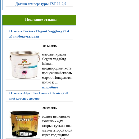
Датчик температуры TST-02-2,0
Последние отзывы
Отзыв к Beckers Elegant Vaggfarg (9.4
л) глубокоматовая
10-12-2016
матовая краска
elegant vaggfarg
helmatt
неоднородная,хоть
процеживай сквозь
марлю.Попадаются
полно к ...
подробнее
Отзыв к Alpa Elan Lasure Classic (750
мл) красное дерево
28-09-2015
сохнет не понятно
сколько - жду
вторые сутки а она
липнет второй слой
через год видимо