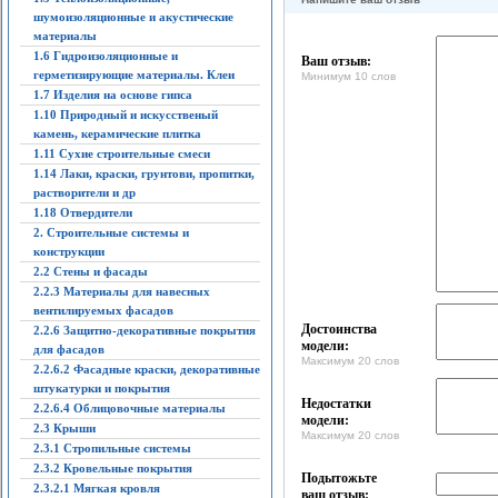
шумоизоляционные и акустические
материалы
1.6 Гидроизоляционные и
Ваш отзыв:
герметизирующие материалы. Клеи
Минимум 10 слов
1.7 Изделия на основе гипса
1.10 Природный и искусственый
камень, керамические плитка
1.11 Сухие строительные смеси
1.14 Лаки, краски, грунтови, пропитки,
растворители и др
1.18 Отвердители
2. Строительные системы и
конструкции
2.2 Стены и фасады
2.2.3 Материалы для навесных
вентилируемых фасадов
Достоинства
2.2.6 Защитно-декоративные покрытия
модели:
для фасадов
Максимум 20 слов
2.2.6.2 Фасадные краски, декоративные
штукатурки и покрытия
Недостатки
2.2.6.4 Облицовочные материалы
модели:
2.3 Крыши
Максимум 20 слов
2.3.1 Стропильные системы
2.3.2 Кровельные покрытия
Подытожьте
2.3.2.1 Мягкая кровля
ваш отзыв: