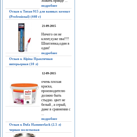
ложить прийдё ...
подробнее
Отзыв к Титан 915 для ванных комнат
(Professional) (440 г)
21-09-2015
Ничего он не
клеит,хуже пва!!!!
Шпатлевка,один в
один!
подробнее
Отзыв к Alpina Практичная
интерьерная (10 л)
12-09-2015
очень плохая
краска,
производителю
должно быть
стыдно. цвет не
белый , а серый,
даже в сравнении с
...
подробнее
Отзыв к Dufa Hammerlack (2.5 л)
черная молотковая