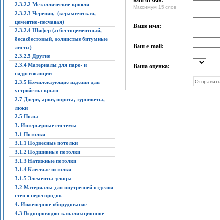
ваш отзыв:
2.3.2.2 Металлические кровли
Максимум 15 слов
2.3.2.3 Черепица (керамическая,
цементно-песчаная)
Ваше имя:
2.3.2.4 Шифер (асбестоцементный,
бесасбестовый, волнистые битумные
Ваш e-mail:
листы)
2.3.2.5 Другие
2.3.4 Материалы для паро- и
Ваша оценка:
гидроизоляции
2.3.5 Комплектующие изделия для
устройства крыш
2.7 Двери, арки, ворота, турникеты,
люки
2.5 Полы
3. Интерьерные системы
3.1 Потолки
3.1.1 Подвесные потолки
3.1.2 Подшивные потолки
3.1.3 Натяжные потолки
3.1.4 Клеевые потолки
3.1.5 Элементы декора
3.2 Материалы для внутренней отделки
стен и перегородок
4. Инженерное оборудование
4.3 Водопроводно-канализационное