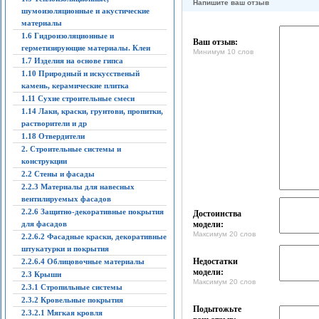
Напишите ваш отзыв
шумоизоляционные и акустические
материалы
1.6 Гидроизоляционные и
Ваш отзыв:
герметизирующие материалы. Клеи
Минимум 10 слов
1.7 Изделия на основе гипса
1.10 Природный и искусственый
камень, керамические плитка
1.11 Сухие строительные смеси
1.14 Лаки, краски, грунтови, пропитки,
растворители и др
1.18 Отвердители
2. Строительные системы и
конструкции
2.2 Стены и фасады
2.2.3 Материалы для навесных
вентилируемых фасадов
2.2.6 Защитно-декоративные покрытия
Достоинства
для фасадов
модели:
Максимум 20 слов
2.2.6.2 Фасадные краски, декоративные
штукатурки и покрытия
Недостатки
2.2.6.4 Облицовочные материалы
модели:
2.3 Крыши
Максимум 20 слов
2.3.1 Стропильные системы
2.3.2 Кровельные покрытия
Подытожьте
2.3.2.1 Мягкая кровля