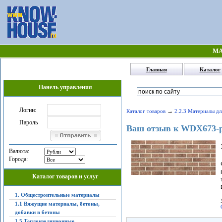
МА
Главная
Каталог
Панель управления
Логин:
→
Каталог товаров
2.2.3 Материалы дл
Пароль
Ваш отзыв к WDX673-
Валюта:
Города:
Каталог товаров и услуг
1. Общестроительные материалы
1.1 Вяжущие материалы, бетоны,
добавки в бетоны
1.5 Теплоизоляционные,