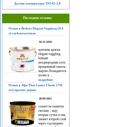
Датчик температуры TST-02-2,0
Последние отзывы
Отзыв к Beckers Elegant Vaggfarg (9.4
л) глубокоматовая
10-12-2016
матовая краска
elegant vaggfarg
helmatt
неоднородная,хоть
процеживай сквозь
марлю.Попадаются
полно к ...
подробнее
Отзыв к Alpa Elan Lasure Classic (750
мл) красное дерево
28-09-2015
сохнет не понятно
сколько - жду
вторые сутки а она
липнет второй слой
через год видимо