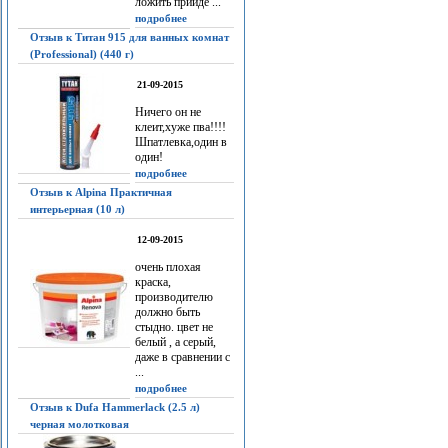
ложить прийдё ...
подробнее
Отзыв к Титан 915 для ванных комнат
(Professional) (440 г)
21-09-2015
Ничего он не
клеит,хуже пва!!!!
Шпатлевка,один в
один!
подробнее
Отзыв к Alpina Практичная
интерьерная (10 л)
12-09-2015
очень плохая
краска,
производителю
должно быть
стыдно. цвет не
белый , а серый,
даже в сравнении с
...
подробнее
Отзыв к Dufa Hammerlack (2.5 л)
черная молотковая