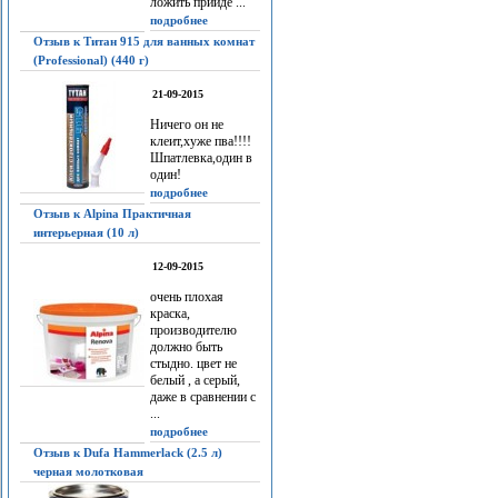
ложить прийдё ...
подробнее
Отзыв к Титан 915 для ванных комнат
(Professional) (440 г)
21-09-2015
Ничего он не
клеит,хуже пва!!!!
Шпатлевка,один в
один!
подробнее
Отзыв к Alpina Практичная
интерьерная (10 л)
12-09-2015
очень плохая
краска,
производителю
должно быть
стыдно. цвет не
белый , а серый,
даже в сравнении с
...
подробнее
Отзыв к Dufa Hammerlack (2.5 л)
черная молотковая