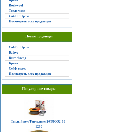
Крона
Rockwool
Теплолюкс
СибТопПром
Посмотреть всех продавцов
Новые продавцы
СибТопПром
Бафус
Вент-Фасад
Крона
Сейф-видео
Посмотреть всех продавцов
Популярные товары
Теплый пол Теплолюкс 20ТЛОЭ2-63-
1200