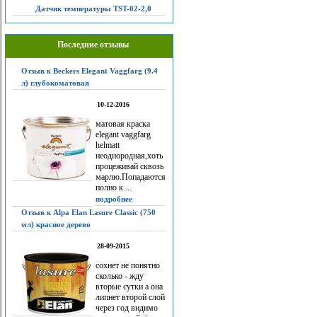
Датчик температуры TST-02-2,0
Последние отзывы
Отзыв к Beckers Elegant Vaggfarg (9.4
л) глубокоматовая
10-12-2016
матовая краска
elegant vaggfarg
helmatt
неоднородная,хоть
процеживай сквозь
марлю.Попадаются
полно к ...
подробнее
Отзыв к Alpa Elan Lasure Classic (750
мл) красное дерево
28-09-2015
сохнет не понятно
сколько - жду
вторые сутки а она
липнет второй слой
через год видимо