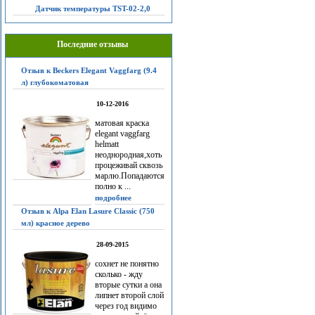
Датчик температуры TST-02-2,0
Последние отзывы
Отзыв к Beckers Elegant Vaggfarg (9.4
л) глубокоматовая
10-12-2016
матовая краска
elegant vaggfarg
helmatt
неоднородная,хоть
процеживай сквозь
марлю.Попадаются
полно к ...
подробнее
Отзыв к Alpa Elan Lasure Classic (750
мл) красное дерево
28-09-2015
сохнет не понятно
сколько - жду
вторые сутки а она
липнет второй слой
через год видимо