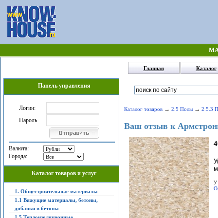
МА
Главная
Каталог
Панель управления
Логин:
→
→
Каталог товаров
2.5 Полы
2.5.3 
Пароль
Ваш отзыв к Армстронг
4
Валюта:
Города:
У
м
Каталог товаров и услуг
У
О
1. Общестроительные материалы
1.1 Вяжущие материалы, бетоны,
добавки в бетоны
1.5 Теплоизоляционные,