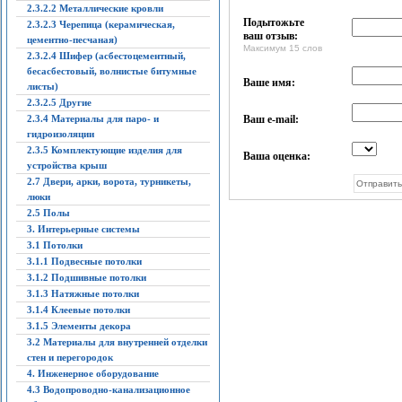
2.3.2.2 Металлические кровли
Подытожьте
2.3.2.3 Черепица (керамическая,
ваш отзыв:
цементно-песчаная)
Максимум 15 слов
2.3.2.4 Шифер (асбестоцементный,
бесасбестовый, волнистые битумные
Ваше имя:
листы)
2.3.2.5 Другие
2.3.4 Материалы для паро- и
Ваш e-mail:
гидроизоляции
2.3.5 Комплектующие изделия для
Ваша оценка:
устройства крыш
2.7 Двери, арки, ворота, турникеты,
люки
2.5 Полы
3. Интерьерные системы
3.1 Потолки
3.1.1 Подвесные потолки
3.1.2 Подшивные потолки
3.1.3 Натяжные потолки
3.1.4 Клеевые потолки
3.1.5 Элементы декора
3.2 Материалы для внутренней отделки
стен и перегородок
4. Инженерное оборудование
4.3 Водопроводно-канализационное