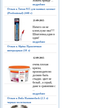
ложить прийдё ...
подробнее
Отзыв к Титан 915 для ванных комнат
(Professional) (440 г)
21-09-2015
Ничего он не
клеит,хуже пва!!!!
Шпатлевка,один в
один!
подробнее
Отзыв к Alpina Практичная
интерьерная (10 л)
12-09-2015
очень плохая
краска,
производителю
должно быть
стыдно. цвет не
белый , а серый,
даже в сравнении с
...
подробнее
Отзыв к Dufa Hammerlack (2.5 л)
черная молотковая