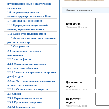
шумоизоляционные и акустические
материалы
Напишите ваш отзыв
1.6 Гидроизоляционные и
герметизирующие материалы. Клеи
1.7 Изделия на основе гипса
Ваш отзыв:
1.10 Природный и искусственый
Минимум 10 слов
камень, керамические плитка
1.11 Сухие строительные смеси
1.14 Лаки, краски, грунтови, пропитки,
растворители и др
1.18 Отвердители
2. Строительные системы и
конструкции
2.2 Стены и фасады
2.2.3 Материалы для навесных
вентилируемых фасадов
2.2.6 Защитно-декоративные покрытия
для фасадов
2.2.6.2 Фасадные краски, декоративные
Достоинства
штукатурки и покрытия
модели:
2.2.6.4 Облицовочные материалы
Максимум 20 слов
2.3 Крыши
2.3.1 Стропильные системы
Недостатки
модели:
2.3.2 Кровельные покрытия
Максимум 20 слов
2.3.2.1 Мягкая кровля