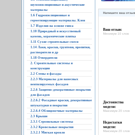
шумоизоляционные и акустические
материалы
Напишите ваш отзы
1.6 Гидроизоляционные и
герметизирующие материалы. Клеи
1.7 Изделия на основе гипса
Ваш отзыв:
1.10 Природный и искусственый
Минимум 10 слов
камень, керамические плитка
1.11 Сухие строительные смеси
1.14 Лаки, краски, грунтови, пропитки,
растворители и др
1.18 Отвердители
2. Строительные системы и
конструкции
2.2 Стены и фасады
2.2.3 Материалы для навесных
вентилируемых фасадов
2.2.6 Защитно-декоративные покрытия
для фасадов
2.2.6.2 Фасадные краски, декоративные
Достоинства
штукатурки и покрытия
модели:
2.2.6.4 Облицовочные материалы
Максимум 20 слов
2.3 Крыши
2.3.1 Стропильные системы
Недостатки
модели:
2.3.2 Кровельные покрытия
Максимум 20 слов
2.3.2.1 Мягкая кровля