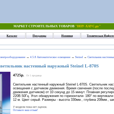
МАРКЕТ СТРОИТЕЛЬНЫХ ТОВАРОВ
"НОУ-ХАУС.ру"
Каталог
Продавцы
Новинки
Техническая Инфоте
→
→
→
Электрооборудование
4.5.8 Автоматическое освещение
Steinel
Светильник настенны
ветильник настенный наружный Steinel L-870S
4725р.
От 1 продавца
Светильник настенный наружный Steinel L-870S. Светильник на
освещения с датчиком движения. Время свечения (после после
движения датчиком) от 10 секунд до 15 минут. Плавная регулир
220В.50Гц. Угол обнаружения по горизонтали- 180° по вертикали
12 м. Цвет серый. Размеры - высота 330мм., глубина 208мм., ш
У модели пока нет оценок.
Оставьте ваш отзыв!