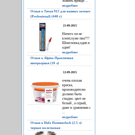
ложить прийдё ...
подробнее
Отзыв к Титан 915 для ванных комнат
(Professional) (440 г)
21-09-2015
Ничего он не
клеит,хуже пва!!!!
Шпатлевка,один в
один!
подробнее
Отзыв к Alpina Практичная
интерьерная (10 л)
12-09-2015
очень плохая
краска,
производителю
должно быть
стыдно. цвет не
белый , а серый,
даже в сравнении с
...
подробнее
Отзыв к Dufa Hammerlack (2.5 л)
черная молотковая