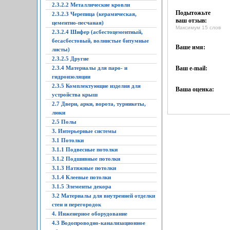
2.3.2.2 Металлические кровли
Подытожьте
2.3.2.3 Черепица (керамическая,
ваш отзыв:
цементно-песчаная)
Максимум 15 слов
2.3.2.4 Шифер (асбестоцементный,
бесасбестовый, волнистые битумные
Ваше имя:
листы)
2.3.2.5 Другие
2.3.4 Материалы для паро- и
Ваш e-mail:
гидроизоляции
2.3.5 Комплектующие изделия для
Ваша оценка:
устройства крыш
2.7 Двери, арки, ворота, турникеты,
люки
2.5 Полы
3. Интерьерные системы
3.1 Потолки
3.1.1 Подвесные потолки
3.1.2 Подшивные потолки
3.1.3 Натяжные потолки
3.1.4 Клеевые потолки
3.1.5 Элементы декора
3.2 Материалы для внутренней отделки
стен и перегородок
4. Инженерное оборудование
4.3 Водопроводно-канализационное