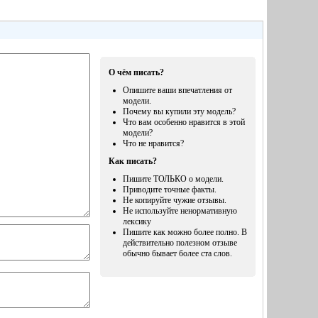
О чём писать?
Опишите ваши впечатления от
модели.
Почему вы купили эту модель?
Что вам особенно нравится в этой
модели?
Что не нравится?
Как писать?
Пишите ТОЛЬКО о модели.
Приводите точные факты.
Не копируйте чужие отзывы.
Не используйте ненормативную
лексику
Пишите как можно более полно. В
действительно полезном отзыве
обычно бывает более ста слов.