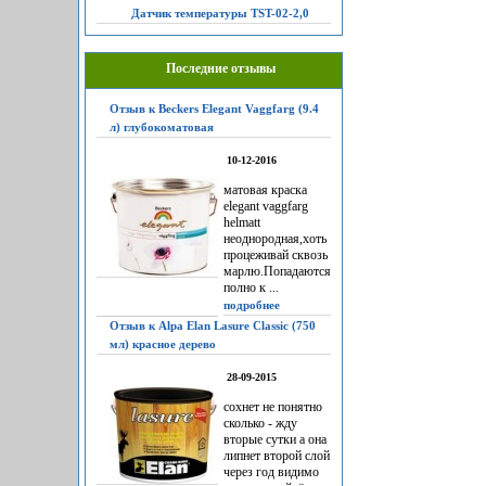
Датчик температуры TST-02-2,0
Последние отзывы
Отзыв к Beckers Elegant Vaggfarg (9.4
л) глубокоматовая
10-12-2016
матовая краска
elegant vaggfarg
helmatt
неоднородная,хоть
процеживай сквозь
марлю.Попадаются
полно к ...
подробнее
Отзыв к Alpa Elan Lasure Classic (750
мл) красное дерево
28-09-2015
сохнет не понятно
сколько - жду
вторые сутки а она
липнет второй слой
через год видимо