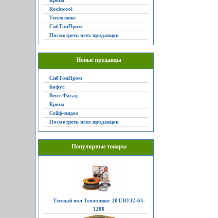
Крона
Rockwool
Теплолюкс
СибТопПром
Посмотреть всех продавцов
Новые продавцы
СибТопПром
Бафус
Вент-Фасад
Крона
Сейф-видео
Посмотреть всех продавцов
Популярные товары
Теплый пол Теплолюкс 20ТЛОЭ2-63-
1200