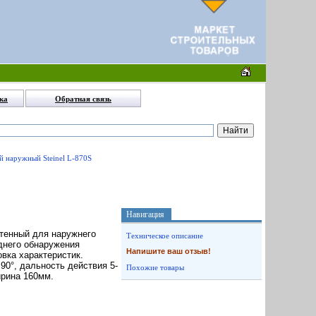
ка
Обратная связь
й наружный Steinel L-870S
Навигация
стенный для наружнего
Техническое описание
днего обнаружения
Напишите ваш отзыв!
овка характеристик.
 90°, дальность действия 5-
Похожие товары
ирина 160мм.