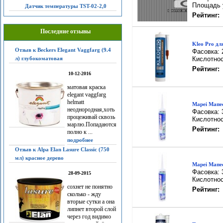
Площадь у
Датчик температуры TST-02-2,0
Рейтинг:
Последние отзывы
Kleo Pro дл
Отзыв к Beckers Elegant Vaggfarg (9.4
Фасовка: 
л) глубокоматовая
Кислотнос
Рейтинг:
10-12-2016
матовая краска
elegant vaggfarg
helmatt
Mapei Мапес
неоднородная,хоть
Фасовка: 
процеживай сквозь
Кислотнос
марлю.Попадаются
Рейтинг:
полно к ...
подробнее
Отзыв к Alpa Elan Lasure Classic (750
мл) красное дерево
Mapei Мапес
Фасовка: 
28-09-2015
Кислотнос
сохнет не понятно
Рейтинг:
сколько - жду
вторые сутки а она
липнет второй слой
через год видимо