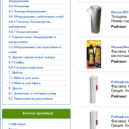
оборудование
4.4 Отопление
4.5 Электрооборудование
Изолон НПЭ
Толщина: 
4.6 Оборудование слаботочных сетей
Номер сери
4.6.5 Системы безопасности,
Рейтинг:
наблюдения
4.6.7 Блоки питания
5. Строительное оборудование и
инструменты
5.1 Оборудование для герметиков и
Момент|Мом
Фасовка: 
клеев
кислотные
6. Другие строительные товары
Рейтинг:
6.7 Сейфы
6.8 Стелажи и верстаки
7. Мебель
7.1 Мебель для дома
Рабберфлекс
7.2 Мебель для офиса
Фасовка: 
8. Другое
Греция. К
8.1 Детекторы и счетчики купюр
Рейтинг:
8.2 Уничтожители документов
Каталог продавцов
Рабберфлекс
Фасовка: 
Сейф-видео
Греция. Ки