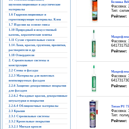
Белинка Bels
шумоизоляционные и акустические
Фасовка: 
материалы
Тип: сили
1.6 Гидроизоляционные и
Рейтинг:
герметизирующие материалы. Клеи
1.7 Изделия на основе гипса
1.10 Природный и искусственый
камень, керамические плитка
Макрофлекс
1.11 Сухие строительные смеси
Фасовка: 
1.14 Лаки, краски, грунтови, пропитки,
641731752
растворители и др
Рейтинг:
1.18 Отвердители
2. Строительные системы и
конструкции
2.2 Стены и фасады
Макрофлекс
2.2.3 Материалы для навесных
Фасовка: 
641731730
вентилируемых фасадов
2.2.6 Защитно-декоративные покрытия
Рейтинг:
для фасадов
2.2.6.2 Фасадные краски, декоративные
штукатурки и покрытия
2.2.6.4 Облицовочные материалы
Титан PU 75
Фасовка: 
2.3 Крыши
Тип: поли
2.3.1 Стропильные системы
Рейтинг:
2.3.2 Кровельные покрытия
2.3.2.1 Мягкая кровля