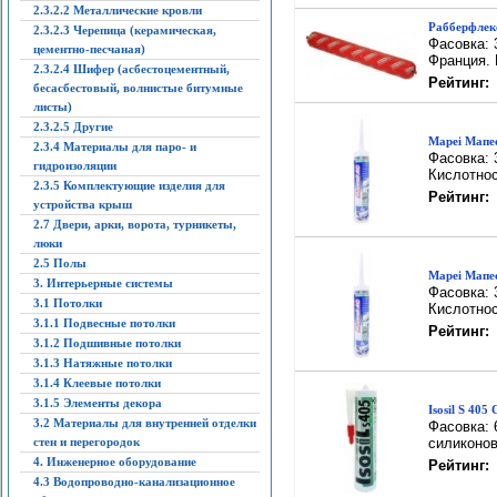
2.3.2.2 Металлические кровли
Рабберфлекс
2.3.2.3 Черепица (керамическая,
Фасовка: 
цементно-песчаная)
Франция. 
2.3.2.4 Шифер (асбестоцементный,
Рейтинг:
бесасбестовый, волнистые битумные
листы)
2.3.2.5 Другие
Mapei Мапе
2.3.4 Материалы для паро- и
Фасовка: 
гидроизоляции
Кислотнос
2.3.5 Комплектующие изделия для
Рейтинг:
устройства крыш
2.7 Двери, арки, ворота, турникеты,
люки
2.5 Полы
Mapei Мапес
3. Интерьерные системы
Фасовка: 
3.1 Потолки
Кислотнос
3.1.1 Подвесные потолки
Рейтинг:
3.1.2 Подшивные потолки
3.1.3 Натяжные потолки
3.1.4 Клеевые потолки
3.1.5 Элементы декора
Isosil S 40
3.2 Материалы для внутренней отделки
Фасовка: 
стен и перегородок
силиконо
4. Инженерное оборудование
Рейтинг:
4.3 Водопроводно-канализационное