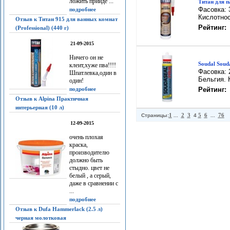
ложить прийдё ...
Титан для п
Фасовка: 
подробнее
Кислотнос
Отзыв к Титан 915 для ванных комнат
Рейтинг:
(Professional) (440 г)
21-09-2015
Ничего он не
Soudal Soud
клеит,хуже пва!!!!
Фасовка: 
Шпатлевка,один в
Бельгия. 
один!
подробнее
Рейтинг:
Отзыв к Alpina Практичная
интерьерная (10 л)
1
2
3
5
6
76
Страницы:
...
4
...
12-09-2015
очень плохая
краска,
производителю
должно быть
стыдно. цвет не
белый , а серый,
даже в сравнении с
...
подробнее
Отзыв к Dufa Hammerlack (2.5 л)
черная молотковая