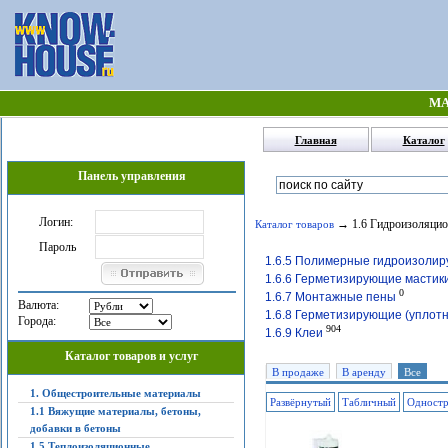
МА
Главная
Каталог
Панель управления
Логин:
→ 1.6 Гидроизоляцио
Каталог товаров
Пароль
1.6.5 Полимерные гидроизолир
1.6.6 Герметизирующие мастик
0
1.6.7 Монтажные пены
Валюта:
1.6.8 Герметизирующие (уплотн
Города:
904
1.6.9 Клеи
Каталог товаров и услуг
В продаже
В аренду
Все
1. Общестроительные материалы
Развёрнутый
Табличный
Одност
1.1 Вяжущие материалы, бетоны,
добавки в бетоны
1.5 Теплоизоляционные,