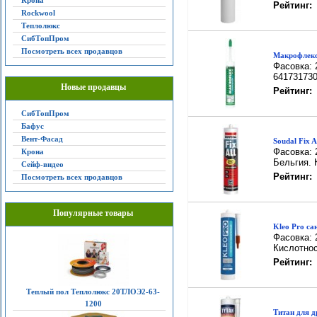
Крона
Рейтинг:
Rockwool
Теплолюкс
СибТопПром
Посмотреть всех продавцов
Макрофлекс
Фасовка: 
641731730
Новые продавцы
Рейтинг:
СибТопПром
Бафус
Вент-Фасад
Soudal Fix A
Фасовка: 
Крона
Бельгия. 
Сейф-видео
Рейтинг:
Посмотреть всех продавцов
Популярные товары
Kleo Pro са
Фасовка: 
Кислотнос
Рейтинг:
Теплый пол Теплолюкс 20ТЛОЭ2-63-
1200
Титан для д